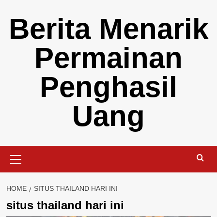
Skip
Berita Menarik
to
content
Permainan
Penghasil
Uang
Primary
Menu
HOME
SITUS THAILAND HARI INI
situs thailand hari ini