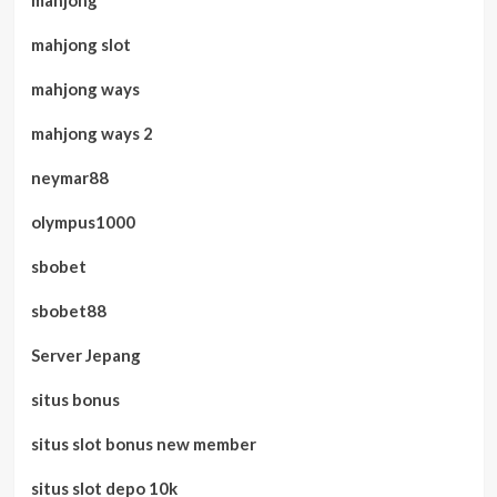
mahjong
mahjong slot
mahjong ways
mahjong ways 2
neymar88
olympus1000
sbobet
sbobet88
Server Jepang
situs bonus
situs slot bonus new member
situs slot depo 10k