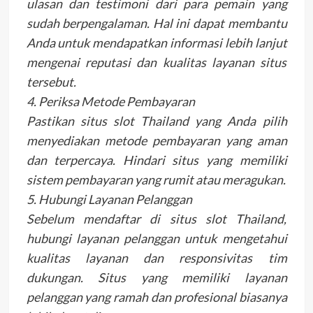
ulasan dan testimoni dari para pemain yang
sudah berpengalaman. Hal ini dapat membantu
Anda untuk mendapatkan informasi lebih lanjut
mengenai reputasi dan kualitas layanan situs
tersebut.
4. Periksa Metode Pembayaran
Pastikan situs slot Thailand yang Anda pilih
menyediakan metode pembayaran yang aman
dan terpercaya. Hindari situs yang memiliki
sistem pembayaran yang rumit atau meragukan.
5. Hubungi Layanan Pelanggan
Sebelum mendaftar di situs slot Thailand,
hubungi layanan pelanggan untuk mengetahui
kualitas layanan dan responsivitas tim
dukungan. Situs yang memiliki layanan
pelanggan yang ramah dan profesional biasanya