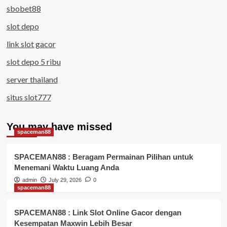
sbobet88
slot depo
link slot gacor
slot depo 5 ribu
server thailand
situs slot777
You may have missed
spaceman88
SPACEMAN88 : Beragam Permainan Pilihan untuk
Menemani Waktu Luang Anda
admin
July 29, 2026
0
spaceman88
SPACEMAN88 : Link Slot Online Gacor dengan
Kesempatan Maxwin Lebih Besar