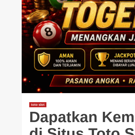
toto slot
Dapatkan Ke
di Situs Toto 