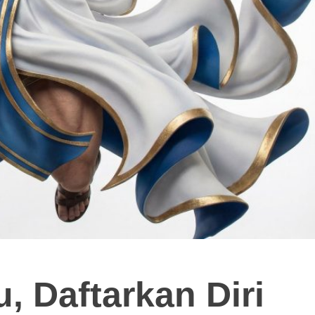
 Daftarkan Diri