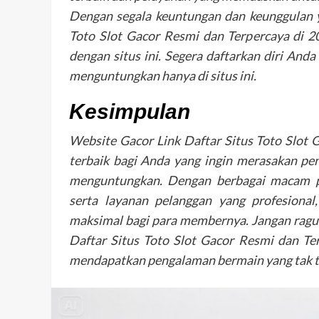
Dengan segala keuntungan dan keunggulan y
Toto Slot Gacor Resmi dan Terpercaya di 2
dengan situs ini. Segera daftarkan diri And
menguntungkan hanya di situs ini.
Kesimpulan
Website Gacor Link Daftar Situs Toto Slot 
terbaik bagi Anda yang ingin merasakan p
menguntungkan. Dengan berbagai macam p
serta layanan pelanggan yang profesiona
maksimal bagi para membernya. Jangan ragu 
Daftar Situs Toto Slot Gacor Resmi dan T
mendapatkan pengalaman bermain yang tak t