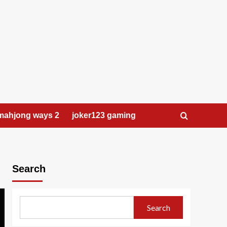
mahjong ways 2
joker123 gaming
Search
Search