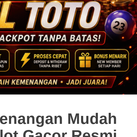
menangan Mudah
Slot Gacor Resmi