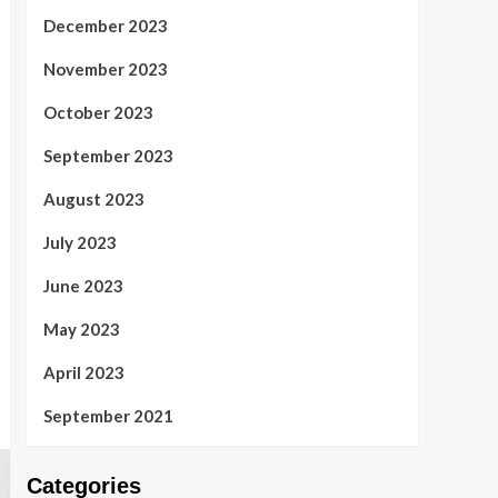
December 2023
November 2023
October 2023
September 2023
August 2023
July 2023
June 2023
May 2023
April 2023
September 2021
Categories