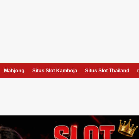
Mahjong
Situs Slot Kamboja
Situs Slot Thailand