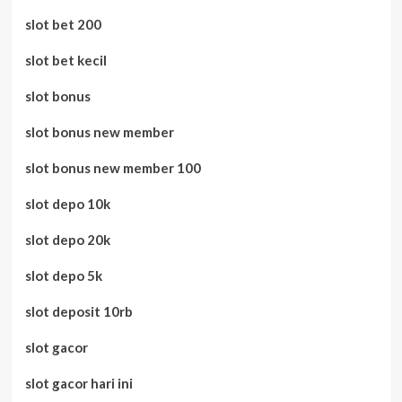
slot bet 200
slot bet kecil
slot bonus
slot bonus new member
slot bonus new member 100
slot depo 10k
slot depo 20k
slot depo 5k
slot deposit 10rb
slot gacor
slot gacor hari ini