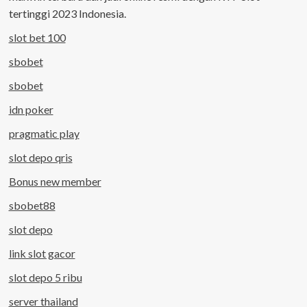
tertinggi 2023 Indonesia.
slot bet 100
sbobet
sbobet
idn poker
pragmatic play
slot depo qris
Bonus new member
sbobet88
slot depo
link slot gacor
slot depo 5 ribu
server thailand