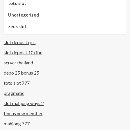
toto slot
Uncategorized
zeus slot
slot deposit qris
slot deposit 10 ribu
server thailand
depo 25 bonus 25
toto slot 777
pragmatic
slot mahjong ways 2
bonus new member
mahjong 777