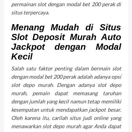
permainan slot dengan modal bet 200 perak di
situs terpercaya.
Menang Mudah di Situs
Slot Deposit Murah Auto
Jackpot dengan Modal
Kecil
Salah satu faktor penting dalam bermain slot
dengan modal bet 200 perak adalah adanya opsi
slot depo murah. Dengan adanya slot depo
murah, pemain dapat memasang taruhan
dengan jumlah yang kecil namun tetap memiliki
kesempatan untuk mendapatkan jackpot besar.
Oleh karena itu, carilah situs judi online yang
menawarkan slot depo murah agar Anda dapat