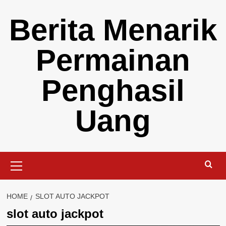
Skip
Berita Menarik
to
content
Permainan
Penghasil
Uang
Primary
Menu
HOME
SLOT AUTO JACKPOT
slot auto jackpot