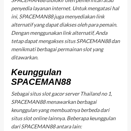
SPACEMAN88 diblokir oleh pemerintah atau
penyedia layanan internet. Untuk mengatasi hal
ini, SPACEMAN88 juga menyediakan link
alternatif yang dapat diakses oleh para pemain.
Dengan menggunakan link alternatif, Anda
tetap dapat mengakses situs SPACEMAN88 dan
menikmati berbagai permainan slot yang
ditawarkan.
Keunggulan
SPACEMAN88
Sebagai situs slot gacor server Thailand no 1,
SPACEMAN88 menawarkan berbagai
keunggulan yang membuatnya berbeda dari
situs slot online lainnya. Beberapa keunggulan
dari SPACEMAN88 antara lain: