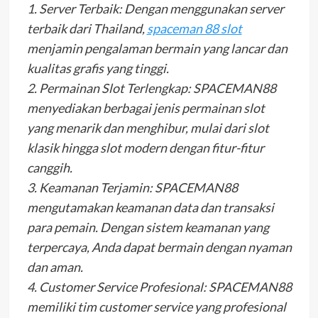
1. Server Terbaik: Dengan menggunakan server
terbaik dari Thailand,
spaceman 88 slot
menjamin pengalaman bermain yang lancar dan
kualitas grafis yang tinggi.
2. Permainan Slot Terlengkap: SPACEMAN88
menyediakan berbagai jenis permainan slot
yang menarik dan menghibur, mulai dari slot
klasik hingga slot modern dengan fitur-fitur
canggih.
3. Keamanan Terjamin: SPACEMAN88
mengutamakan keamanan data dan transaksi
para pemain. Dengan sistem keamanan yang
terpercaya, Anda dapat bermain dengan nyaman
dan aman.
4. Customer Service Profesional: SPACEMAN88
memiliki tim customer service yang profesional