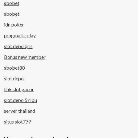
sbobet
sbobet
idn poker
pragmatic play
slot depo qris
Bonus new member
sbobet88
slot depo
link slot gacor
slot depo 5 ribu
server thailand
situs slot777