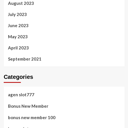
August 2023
July 2023
June 2023
May 2023
April 2023
September 2021
Categories
agen slot777
Bonus New Member
bonus new member 100