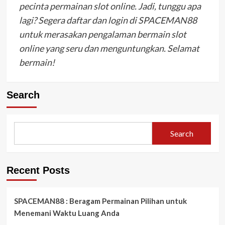
pecinta permainan slot online. Jadi, tunggu apa
lagi? Segera daftar dan login di SPACEMAN88
untuk merasakan pengalaman bermain slot
online yang seru dan menguntungkan. Selamat
bermain!
Search
Search
Recent Posts
SPACEMAN88 : Beragam Permainan Pilihan untuk
Menemani Waktu Luang Anda