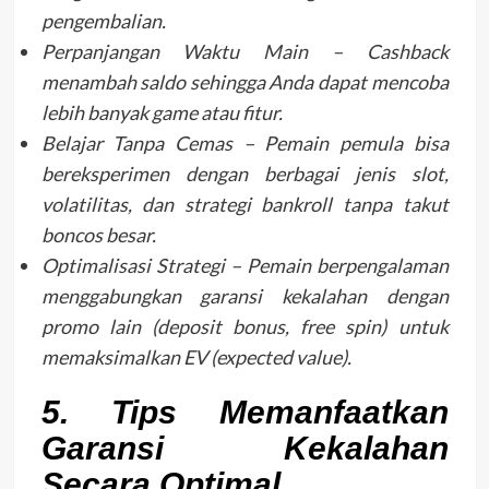
pengembalian.
Perpanjangan Waktu Main – Cashback
menambah saldo sehingga Anda dapat mencoba
lebih banyak game atau fitur.
Belajar Tanpa Cemas – Pemain pemula bisa
bereksperimen dengan berbagai jenis slot,
volatilitas, dan strategi bankroll tanpa takut
boncos besar.
Optimalisasi Strategi – Pemain berpengalaman
menggabungkan garansi kekalahan dengan
promo lain (deposit bonus, free spin) untuk
memaksimalkan EV (expected value).
5. Tips Memanfaatkan
Garansi Kekalahan
Secara Optimal