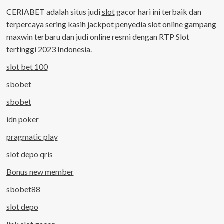
CERIABET adalah situs judi
slot
gacor hari ini terbaik dan
terpercaya sering kasih jackpot penyedia slot online gampang
maxwin terbaru dan judi online resmi dengan RTP Slot
tertinggi 2023 Indonesia.
slot bet 100
sbobet
sbobet
idn poker
pragmatic play
slot depo qris
Bonus new member
sbobet88
slot depo