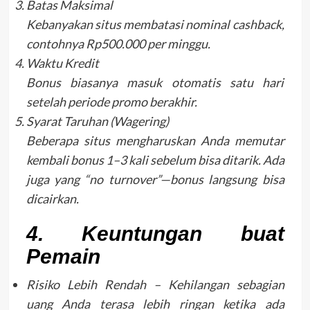
Batas Maksimal
Kebanyakan situs membatasi nominal cashback,
contohnya Rp500.000 per minggu.
Waktu Kredit
Bonus biasanya masuk otomatis satu hari
setelah periode promo berakhir.
Syarat Taruhan (Wagering)
Beberapa situs mengharuskan Anda memutar
kembali bonus 1–3 kali sebelum bisa ditarik. Ada
juga yang “no turnover”—bonus langsung bisa
dicairkan.
4. Keuntungan buat
Pemain
Risiko Lebih Rendah – Kehilangan sebagian
uang Anda terasa lebih ringan ketika ada