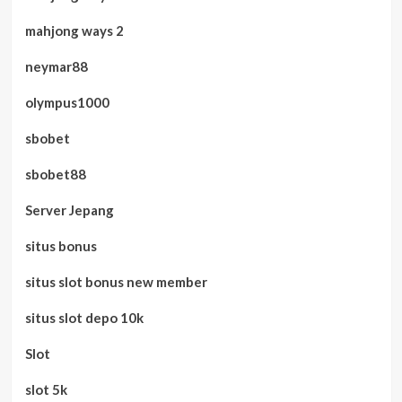
mahjong ways 2
neymar88
olympus1000
sbobet
sbobet88
Server Jepang
situs bonus
situs slot bonus new member
situs slot depo 10k
Slot
slot 5k