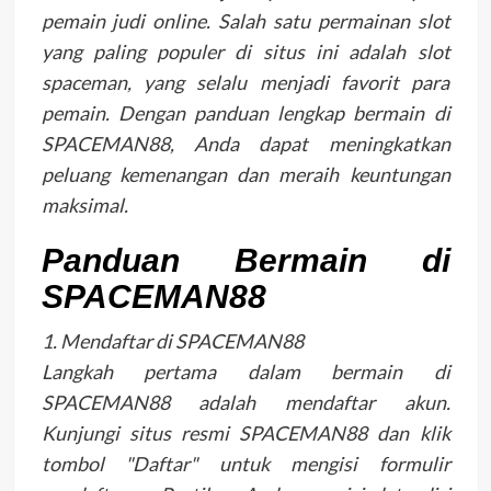
pemain judi online. Salah satu permainan slot
yang paling populer di situs ini adalah slot
spaceman, yang selalu menjadi favorit para
pemain. Dengan panduan lengkap bermain di
SPACEMAN88, Anda dapat meningkatkan
peluang kemenangan dan meraih keuntungan
maksimal.
Panduan Bermain di
SPACEMAN88
1. Mendaftar di SPACEMAN88
Langkah pertama dalam bermain di
SPACEMAN88 adalah mendaftar akun.
Kunjungi situs resmi SPACEMAN88 dan klik
tombol "Daftar" untuk mengisi formulir