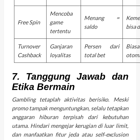
Mencoba
Menang =
Keme
Free Spin
game
saldo
bisa 
tertentu
Turnover
Ganjaran
Persen dari
Biasa
Cashback
loyalitas
total bet
otoma
7. Tanggung Jawab dan
Etika Bermain
Gambling tetaplah aktivitas berisiko. Meski
promo tampak menguntungkan, selalu tetapkan
anggaran hiburan terpisah dari kebutuhan
utama. Hindari mengejar kerugian di luar limit,
dan manfaatkan fitur jeda atau self‑exclusion