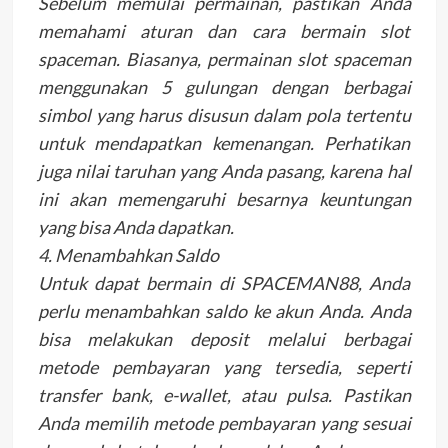
Sebelum memulai permainan, pastikan Anda
memahami aturan dan cara bermain slot
spaceman. Biasanya, permainan slot spaceman
menggunakan 5 gulungan dengan berbagai
simbol yang harus disusun dalam pola tertentu
untuk mendapatkan kemenangan. Perhatikan
juga nilai taruhan yang Anda pasang, karena hal
ini akan memengaruhi besarnya keuntungan
yang bisa Anda dapatkan.
4. Menambahkan Saldo
Untuk dapat bermain di SPACEMAN88, Anda
perlu menambahkan saldo ke akun Anda. Anda
bisa melakukan deposit melalui berbagai
metode pembayaran yang tersedia, seperti
transfer bank, e-wallet, atau pulsa. Pastikan
Anda memilih metode pembayaran yang sesuai