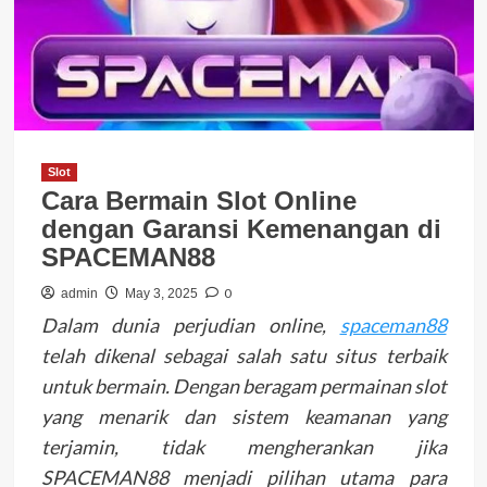
Slot
Cara Bermain Slot Online
dengan Garansi Kemenangan di
SPACEMAN88
0
admin
May 3, 2025
Dalam dunia perjudian online,
spaceman88
telah dikenal sebagai salah satu situs terbaik
untuk bermain. Dengan beragam permainan slot
yang menarik dan sistem keamanan yang
terjamin, tidak mengherankan jika
SPACEMAN88 menjadi pilihan utama para