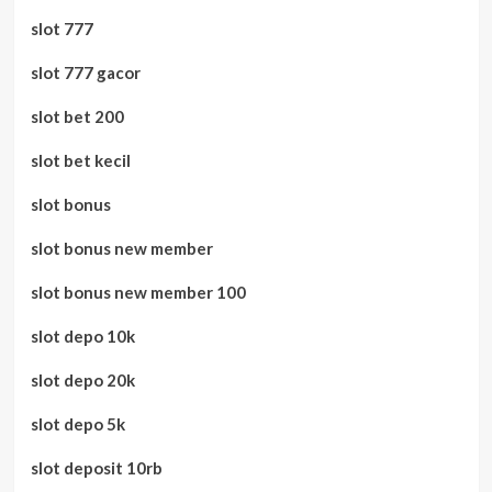
slot 777
slot 777 gacor
slot bet 200
slot bet kecil
slot bonus
slot bonus new member
slot bonus new member 100
slot depo 10k
slot depo 20k
slot depo 5k
slot deposit 10rb