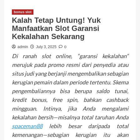
bonus slot
Kalah Tetap Untung! Yuk
Manfaatkan Slot Garansi
Kekalahan Sekarang
0
admin
July 3, 2025
Di ranah slot online, “garansi kekalahan”
merujuk pada promo resmi dari penyedia atau
situs judi yang berjanji mengembalikan sebagian
kerugian pemain dalam periode tertentu. Skema
pengembaliannya bisa berupa saldo tunai,
kredit bonus, free spin, bahkan cashback
mingguan. Intinya, jika Anda mengalami
kekalahan bersih—misalnya total taruhan Anda
spaceman88
lebih besar daripada total
kemenangan—sebagian kerugian itu akan