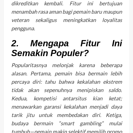
dikreditkan kembali. Fitur ini bertujuan
menambah rasa aman bagi pemain baru maupun
veteran sekaligus meningkatkan loyalitas
pengguna.
2. Mengapa Fitur Ini
Semakin Populer?
Popularitasnya melonjak karena beberapa
alasan. Pertama, pemain bisa bermain lebih
percaya diri: tahu bahwa kekalahan ekstrem
tidak akan sepenuhnya menipiskan saldo.
Kedua, kompetisi antarsitus kian ketat;
menawarkan garansi kekalahan menjadi daya
tarik jitu untuk membedakan diri. Ketiga,
budaya bermain “smart gambling” mulai
tumbuh—pemain makin selektif memilih promo