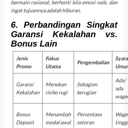
bermain rasional, berhenti bila emosi naik, dan
ingat tujuannya adalah hiburan.
6. Perbandingan Singkat
Garansi Kekalahan vs.
Bonus Lain
Jenis
Fokus
Syara
Pengembalian
Promo
Utama
Umu
Ada/
Garansi
Menekan
Sebagian
ada
Kekalahan
risiko rugi
kerugian
wager
Bonus
Menambah
Persentase
Wage
Deposit
modal awal
setoran
tinggi