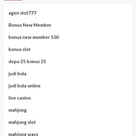
agen slot777
Bonus New Member
bonus new member 100
bonus slot
depo 25 bonus 25
judi bola
judi bola online
live casino
mahjong
mahjong slot
mahjong ways