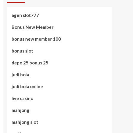
agen slot777
Bonus New Member
bonus new member 100
bonus slot
depo 25 bonus 25
judi bola
judi bola online
live casino
mahjong
mahjong slot