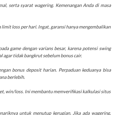
mal, serta syarat wagering. Kemenangan Anda di masa
 limit loss per hari. Ingat, garansi hanya mengembalikan
pada game dengan varians besar, karena potensi swing
al agar tidak bangkrut sebelum bonus cair.
ngan bonus deposit harian. Perpaduan keduanya bisa
na berlebih.
et, win/loss. Ini membantu memverifikasi kalkulasi situs
nariknya untuk menutup kerugian. Jika ada wagering,