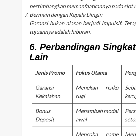
pertimbangkan memanfaatkannya pada slot re
Bermain dengan Kepala Dingin
Garansi bukan alasan berjudi impulsif. Teta
tujuannya adalah hiburan.
6. Perbandingan Singka
Lain
Jenis Promo
Fokus Utama
Pen
Garansi
Menekan risiko
Seba
Kekalahan
rugi
keru
Bonus
Menambah modal
Pers
Deposit
awal
seto
Mencoba game
Me