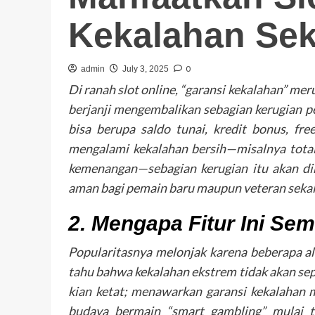
Kekalahan Se
0
admin
July 3, 2025
Di ranah slot online, “garansi kekalahan” mer
berjanji mengembalikan sebagian kerugian 
bisa berupa saldo tunai, kredit bonus, fre
mengalami kekalahan bersih—misalnya tota
kemenangan—sebagian kerugian itu akan dik
aman bagi pemain baru maupun veteran sekal
2. Mengapa Fitur Ini Se
Popularitasnya melonjak karena beberapa ala
tahu bahwa kekalahan ekstrem tidak akan sep
kian ketat; menawarkan garansi kekalahan m
budaya bermain “smart gambling” mulai 