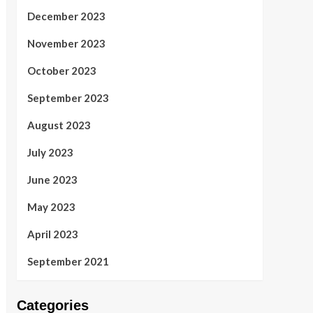
December 2023
November 2023
October 2023
September 2023
August 2023
July 2023
June 2023
May 2023
April 2023
September 2021
Categories