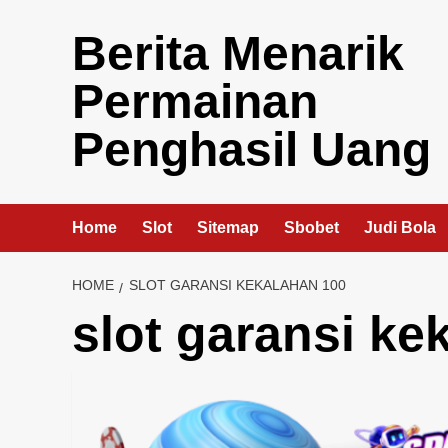
Skip
to
Berita Menarik
content
Permainan
Penghasil Uang
Home
Slot
Sitemap
Sbobet
Judi Bola
HOME
SLOT GARANSI KEKALAHAN 100
slot garansi ke