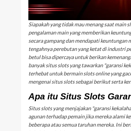
Siapakah yang tidak mau menang saat main sl
pengalaman main yang memberikan keuntung
secara gampang dan mendapati keuntungan 
tengahnya perebutan yang ketat di industri pe
betul bisa dipercaya untuk berikan kemenanga
banyak situs slots yang tawarkan "garansi ke
terhebat untuk bermain slots online yang gac
mengenai situs slots sebagai berikut serta ke
Apa itu Situs Slots Gar
Situs slots yang menjajakan "garansi kekal
agunan terhadap pemain jika mereka alami ke
beberapa atau semua taruhan mereka. Ini b