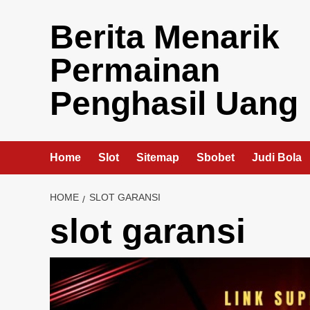
Skip
to
Berita Menarik
content
Permainan
Penghasil Uang
Home
Slot
Sitemap
Sbobet
Judi Bola
HOME
SLOT GARANSI
slot garansi