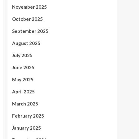
November 2025
October 2025
September 2025
August 2025
July 2025
June 2025
May 2025
April 2025
March 2025
February 2025
January 2025