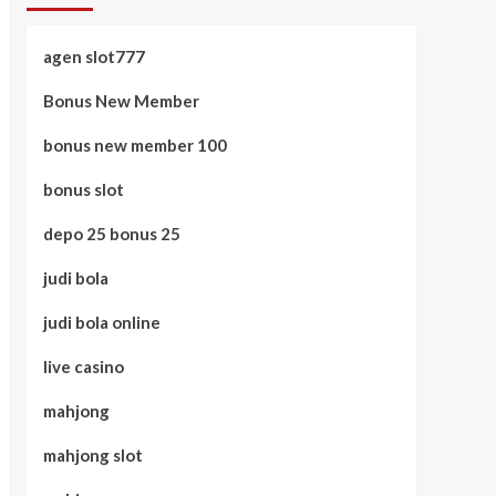
agen slot777
Bonus New Member
bonus new member 100
bonus slot
depo 25 bonus 25
judi bola
judi bola online
live casino
mahjong
mahjong slot