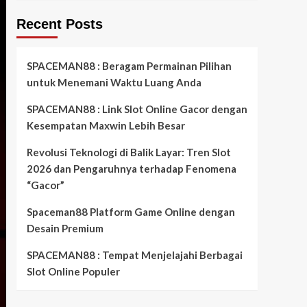
Recent Posts
SPACEMAN88 : Beragam Permainan Pilihan
untuk Menemani Waktu Luang Anda
SPACEMAN88 : Link Slot Online Gacor dengan
Kesempatan Maxwin Lebih Besar
Revolusi Teknologi di Balik Layar: Tren Slot
2026 dan Pengaruhnya terhadap Fenomena
“Gacor”
Spaceman88 Platform Game Online dengan
Desain Premium
SPACEMAN88 : Tempat Menjelajahi Berbagai
Slot Online Populer