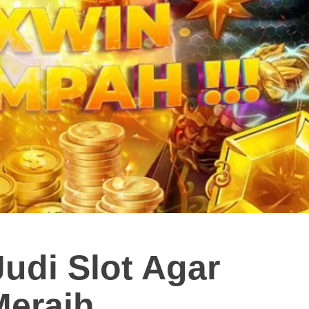
udi Slot Agar
Meraih