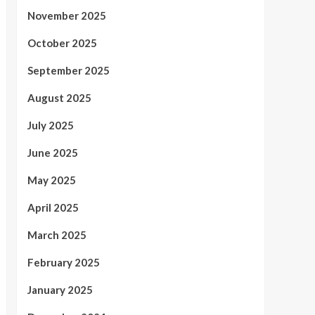
November 2025
October 2025
September 2025
August 2025
July 2025
June 2025
May 2025
April 2025
March 2025
February 2025
January 2025