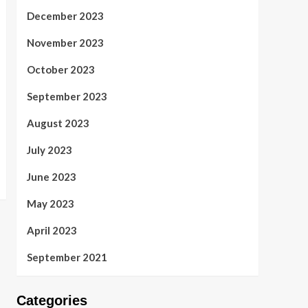
December 2023
November 2023
October 2023
September 2023
August 2023
July 2023
June 2023
May 2023
April 2023
September 2021
Categories