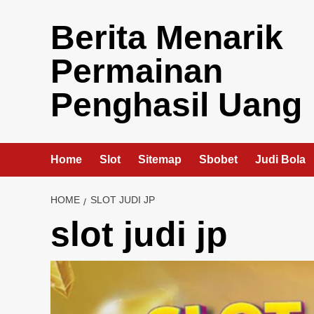
Skip
to
Berita Menarik
content
Permainan
Penghasil Uang
Home
Slot
Sitemap
Sbobet
Judi Bola
HOME
SLOT JUDI JP
slot judi jp