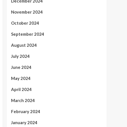
December 2024
November 2024
October 2024
September 2024
August 2024
July 2024
June 2024
May 2024
April 2024
March 2024
February 2024
January 2024