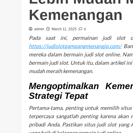
Kemenangan
0
admin
March 11, 2025
Pada saat ini, permainan judi slot o
https://judislotgampangmenangjp.com/
Bany
mereka dalam bermain judi slot online. Na
bermain judi slot. Untuk itu, dalam artikel in
mudah meraih kemenangan.
Mengoptimalkan Kemen
Strategi Tepat
Pertama-tama, penting untuk memilih situs j
terpercaya sangatlah penting karena akan
pribadi Anda. Pastikan situs judi slot yang 
yang baik di kalangan pemain judi online.