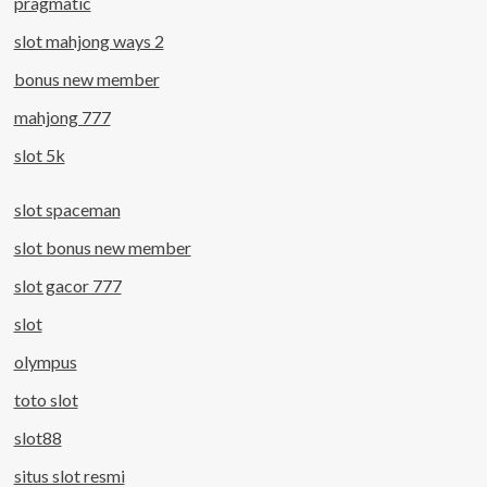
pragmatic
slot mahjong ways 2
bonus new member
mahjong 777
slot 5k
slot spaceman
slot bonus new member
slot gacor 777
slot
olympus
toto slot
slot88
situs slot resmi