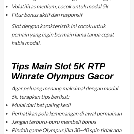
Volatilitas medium, cocok untuk modal 5k
Fitur bonus aktif dan responsif
Slot dengan karakteristik ini cocok untuk
pemain yang ingin bermain lama tanpa cepat
habis modal.
Tips Main Slot 5K RTP
Winrate Olympus Gacor
Agar peluang menang maksimal dengan modal
5k, terapkan tips berikut:
Mulai dari bet paling kecil
Perhatikan pola kemenangan di awal permainan
Jangan terburu-buru membeli bonus
Pindah game Olympus jika 30–40 spin tidak ada