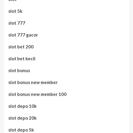
slot 5k
slot 777
slot 777 gacor
slot bet 200
slot bet kecil
slot bonus
slot bonus new member
slot bonus new member 100
slot depo 10k
slot depo 20k
slot depo 5k