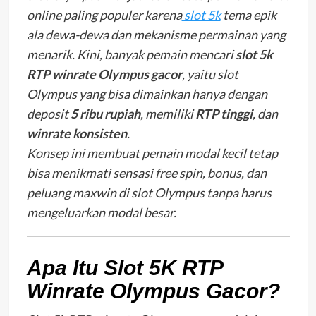
online paling populer karena
slot 5k
tema epik
ala dewa-dewa dan mekanisme permainan yang
menarik. Kini, banyak pemain mencari
slot 5k
RTP winrate Olympus gacor
, yaitu slot
Olympus yang bisa dimainkan hanya dengan
deposit
5 ribu rupiah
, memiliki
RTP tinggi
, dan
winrate konsisten
.
Konsep ini membuat pemain modal kecil tetap
bisa menikmati sensasi free spin, bonus, dan
peluang maxwin di slot Olympus tanpa harus
mengeluarkan modal besar.
Apa Itu Slot 5K RTP
Winrate Olympus Gacor?