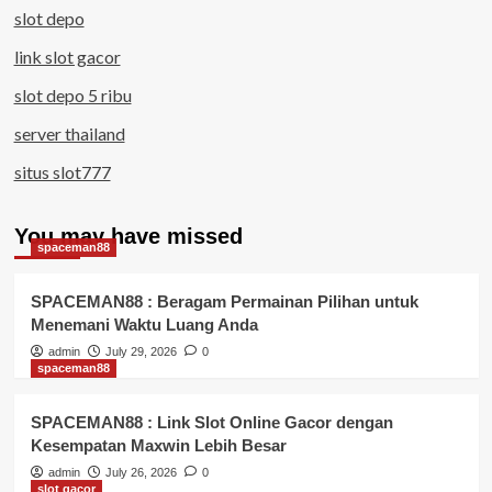
slot depo
link slot gacor
slot depo 5 ribu
server thailand
situs slot777
You may have missed
spaceman88
SPACEMAN88 : Beragam Permainan Pilihan untuk
Menemani Waktu Luang Anda
admin
July 29, 2026
0
spaceman88
SPACEMAN88 : Link Slot Online Gacor dengan
Kesempatan Maxwin Lebih Besar
admin
July 26, 2026
0
slot gacor