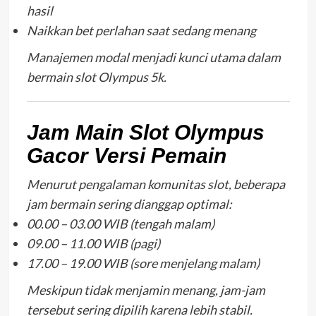
hasil
Naikkan bet perlahan saat sedang menang
Manajemen modal menjadi kunci utama dalam
bermain slot Olympus 5k.
Jam Main Slot Olympus
Gacor Versi Pemain
Menurut pengalaman komunitas slot, beberapa
jam bermain sering dianggap optimal:
00.00 – 03.00 WIB (tengah malam)
09.00 – 11.00 WIB (pagi)
17.00 – 19.00 WIB (sore menjelang malam)
Meskipun tidak menjamin menang, jam-jam
tersebut sering dipilih karena lebih stabil.