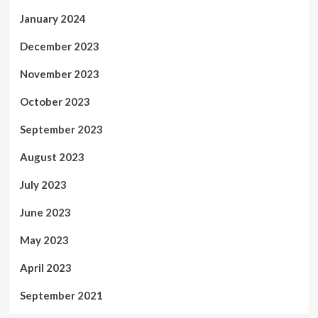
January 2024
December 2023
November 2023
October 2023
September 2023
August 2023
July 2023
June 2023
May 2023
April 2023
September 2021