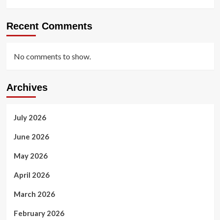
Recent Comments
No comments to show.
Archives
July 2026
June 2026
May 2026
April 2026
March 2026
February 2026