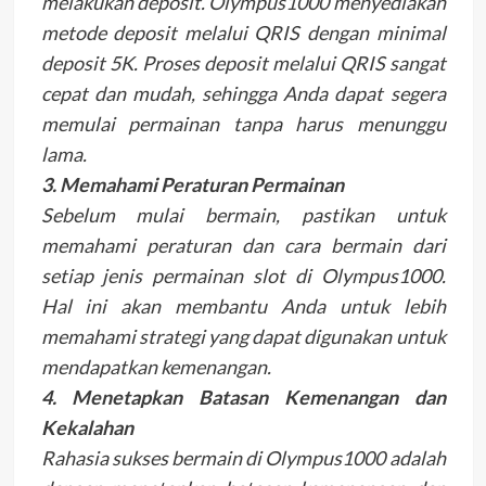
melakukan deposit. Olympus1000 menyediakan
metode deposit melalui QRIS dengan minimal
deposit 5K. Proses deposit melalui QRIS sangat
cepat dan mudah, sehingga Anda dapat segera
memulai permainan tanpa harus menunggu
lama.
3. Memahami Peraturan Permainan
Sebelum mulai bermain, pastikan untuk
memahami peraturan dan cara bermain dari
setiap jenis permainan slot di Olympus1000.
Hal ini akan membantu Anda untuk lebih
memahami strategi yang dapat digunakan untuk
mendapatkan kemenangan.
4. Menetapkan Batasan Kemenangan dan
Kekalahan
Rahasia sukses bermain di Olympus1000 adalah