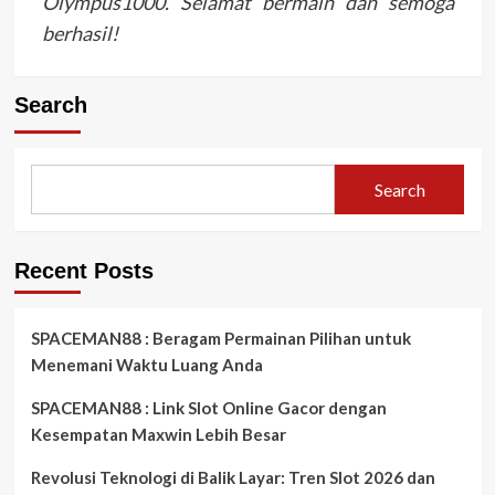
Olympus1000. Selamat bermain dan semoga
berhasil!
Search
Search
Recent Posts
SPACEMAN88 : Beragam Permainan Pilihan untuk
Menemani Waktu Luang Anda
SPACEMAN88 : Link Slot Online Gacor dengan
Kesempatan Maxwin Lebih Besar
Revolusi Teknologi di Balik Layar: Tren Slot 2026 dan