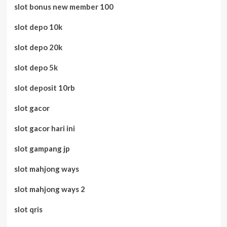
slot bonus new member 100
slot depo 10k
slot depo 20k
slot depo 5k
slot deposit 10rb
slot gacor
slot gacor hari ini
slot gampang jp
slot mahjong ways
slot mahjong ways 2
slot qris