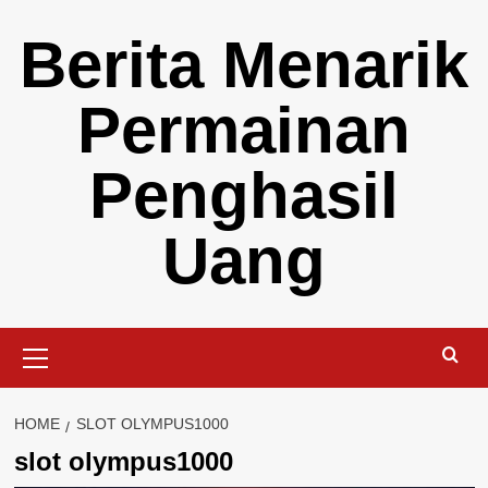
Skip
Berita Menarik
to
content
Permainan
Penghasil
Uang
Primary
Menu
HOME
SLOT OLYMPUS1000
slot olympus1000