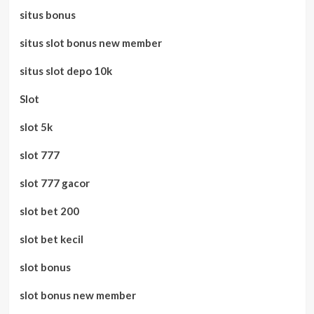
situs bonus
situs slot bonus new member
situs slot depo 10k
Slot
slot 5k
slot 777
slot 777 gacor
slot bet 200
slot bet kecil
slot bonus
slot bonus new member