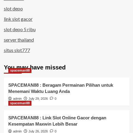
slot depo
link slot gacor
slot depo 5 ribu
server thailand
situs slot777
You may have missed
spaceman88
SPACEMAN88 : Beragam Permainan Pilihan untuk
Menemani Waktu Luang Anda
admin
July 29, 2026
0
spaceman88
SPACEMAN88 : Link Slot Online Gacor dengan
Kesempatan Maxwin Lebih Besar
admin
July 26, 2026
0