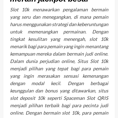
Slot 10k menawarkan pengalaman bermain
yang seru dan menegangkan, di mana pemain
harus menggunakan strategi dan keberuntungan
untuk memenangkan permainan. Dengan
tingkat kesulitan yang menengah, slot 10k
menarik bagi para pemain yang ingin menantang
kemampuan mereka dalam bermain judi online.
Dalam dunia perjudian online, Situs Slot 10k
menjadi pilihan yang tepat bagi para pemain
yang ingin merasakan sensasi kemenangan
dengan modal kecil. Dengan berbagai
keunggulan dan bonus yang ditawarkan, situs
slot deposit 10k seperti Spaceman Slot QRIS
menjadi pilihan terbaik bagi para pecinta judi
online. Dengan bermain slot 10k, para pemain