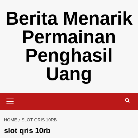
Skip
Berita Menarik
to
content
Permainan
Penghasil
Uang
Primary
Menu
HOME
SLOT QRIS 10RB
slot qris 10rb