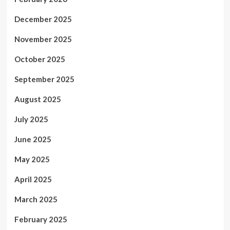
December 2025
November 2025
October 2025
September 2025
August 2025
July 2025
June 2025
May 2025
April 2025
March 2025
February 2025