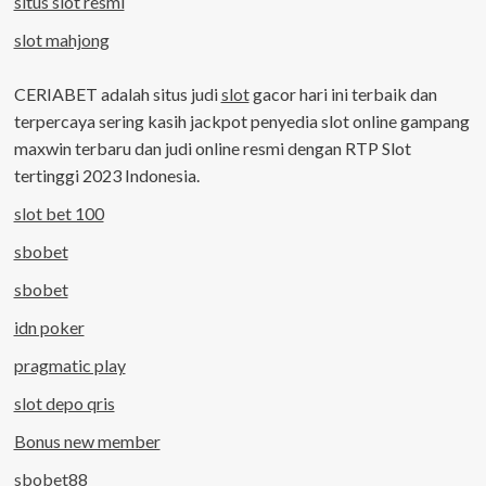
situs slot resmi
slot mahjong
CERIABET adalah situs judi
slot
gacor hari ini terbaik dan
terpercaya sering kasih jackpot penyedia slot online gampang
maxwin terbaru dan judi online resmi dengan RTP Slot
tertinggi 2023 Indonesia.
slot bet 100
sbobet
sbobet
idn poker
pragmatic play
slot depo qris
Bonus new member
sbobet88