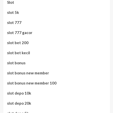
Slot
slot 5k
slot 777
slot 777 gacor
slot bet 200
slot bet kecil
slot bonus
slot bonus new member
slot bonus new member 100
slot depo 10k
slot depo 20k