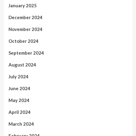
January 2025
December 2024
November 2024
October 2024
September 2024
August 2024
July 2024
June 2024
May 2024
April 2024
March 2024
February 2024