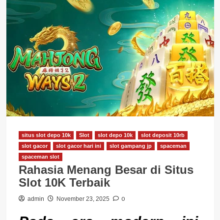
situs slot depo 10k
Slot
slot depo 10k
slot deposit 10rb
slot gacor
slot gacor hari ini
slot gampang jp
spaceman
spaceman slot
Rahasia Menang Besar di Situs
Slot 10K Terbaik
0
admin
November 23, 2025