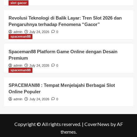
slot gacor
Revolusi Teknologi di Balik Layar: Tren Slot 2026 dan
Pengaruhnya terhadap Fenomena “Gacor”
admin
July 24, 2026
0
spaceman88
Spaceman88 Platform Game Online dengan Desain
Premium
admin
July 24, 2026
0
spaceman88
SPACEMAN88 : Tempat Menjelajahi Berbagai Slot
Online Populer
admin
July 24, 2026
0
Copyright © All rights reserved.
|
CoverNews
by AF
themes.