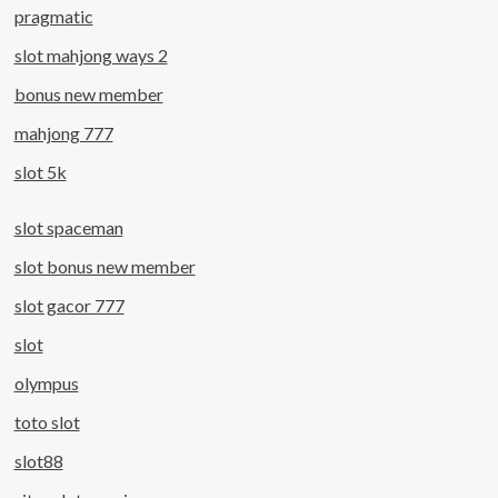
pragmatic
slot mahjong ways 2
bonus new member
mahjong 777
slot 5k
slot spaceman
slot bonus new member
slot gacor 777
slot
olympus
toto slot
slot88