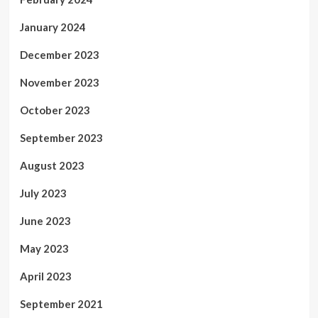
January 2024
December 2023
November 2023
October 2023
September 2023
August 2023
July 2023
June 2023
May 2023
April 2023
September 2021