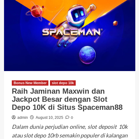
Bonus New Member
slot depo 10k
Raih Jaminan Maxwin dan
Jackpot Besar dengan Slot
Depo 10K di Situs Spaceman88
0
admin
August 10, 2025
Dalam dunia perjudian online, slot deposit 10k
atau slot depo 10rb semakin populer di kalangan