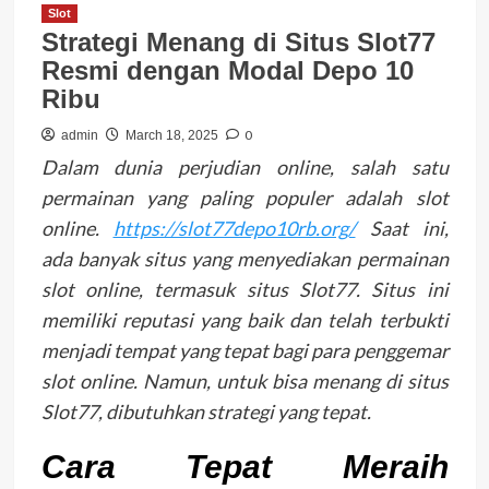
Slot
Strategi Menang di Situs Slot77
Resmi dengan Modal Depo 10
Ribu
0
admin
March 18, 2025
Dalam dunia perjudian online, salah satu
permainan yang paling populer adalah slot
online.
https://slot77depo10rb.org/
Saat ini,
ada banyak situs yang menyediakan permainan
slot online, termasuk situs Slot77. Situs ini
memiliki reputasi yang baik dan telah terbukti
menjadi tempat yang tepat bagi para penggemar
slot online. Namun, untuk bisa menang di situs
Slot77, dibutuhkan strategi yang tepat.
Cara Tepat Meraih