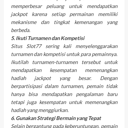
memperbesar peluang untuk mendapatkan
jackpot karena setiap permainan memiliki
mekanisme dan tingkat kemenangan yang
berbeda.
5. Ikuti Turnamen dan Kompetisi
Situs Slot77 sering kali menyelenggarakan
turnamen dan kompetisi untuk para pemainnya.
Ikutilah turnamen-turnamen tersebut untuk
mendapatkan kesempatan memenangkan
hadiah jackpot yang besar. Dengan
berpartisipasi dalam turnamen, pemain tidak
hanya bisa mendapatkan pengalaman baru
tetapi juga kesempatan untuk memenangkan
hadiah yang menggiurkan.
6. Gunakan Strategi Bermain yang Tepat
Selain bergantung pada keberuntungan, pemain