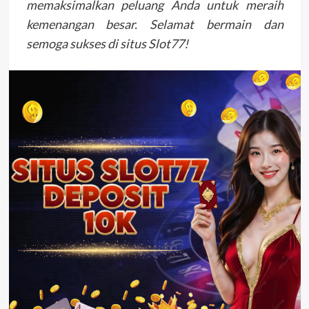
memaksimalkan peluang Anda untuk meraih
kemenangan besar. Selamat bermain dan
semoga sukses di situs Slot77!