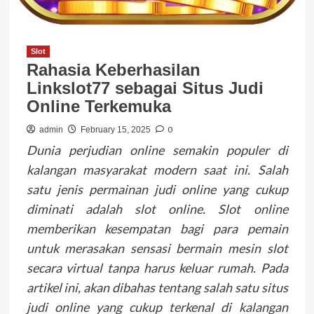
Slot
Rahasia Keberhasilan
Linkslot77 sebagai Situs Judi
Online Terkemuka
0
admin
February 15, 2025
Dunia perjudian online semakin populer di
kalangan masyarakat modern saat ini. Salah
satu jenis permainan judi online yang cukup
diminati adalah slot online. Slot online
memberikan kesempatan bagi para pemain
untuk merasakan sensasi bermain mesin slot
secara virtual tanpa harus keluar rumah. Pada
artikel ini, akan dibahas tentang salah satu situs
judi online yang cukup terkenal di kalangan