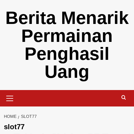
Skip
Berita Menarik
to
content
Permainan
Penghasil
Uang
Primary
Menu
HOME
SLOT77
slot77