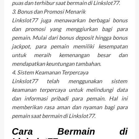
puas dan terhibur saat bermain di Linkslot77.
3. Bonus dan Promosi Menarik
Linkslot77 juga menawarkan berbagai bonus
dan promosi yang menggiurkan bagi para
pemain. Mulai dari bonus deposit hingga bonus
jackpot, para pemain memiliki kesempatan
untuk meraih kemenangan besar dan
mendapatkan keuntungan tambahan.
4. Sistem Keamanan Terpercaya
Linkslot77 telah menggunakan sistem
keamanan terpercaya untuk melindungi data
dan informasi pribadi para pemain. Hal ini
memberikan rasa aman dan nyaman bagi para
pemain saat bermain di Linkslot77.
Cara Bermain di