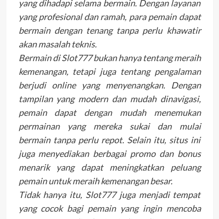
yang dihadapi selama bermain. Dengan layanan
yang profesional dan ramah, para pemain dapat
bermain dengan tenang tanpa perlu khawatir
akan masalah teknis.
Bermain di Slot777 bukan hanya tentang meraih
kemenangan, tetapi juga tentang pengalaman
berjudi online yang menyenangkan. Dengan
tampilan yang modern dan mudah dinavigasi,
pemain dapat dengan mudah menemukan
permainan yang mereka sukai dan mulai
bermain tanpa perlu repot. Selain itu, situs ini
juga menyediakan berbagai promo dan bonus
menarik yang dapat meningkatkan peluang
pemain untuk meraih kemenangan besar.
Tidak hanya itu, Slot777 juga menjadi tempat
yang cocok bagi pemain yang ingin mencoba