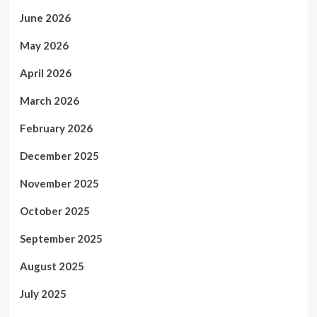
June 2026
May 2026
April 2026
March 2026
February 2026
December 2025
November 2025
October 2025
September 2025
August 2025
July 2025