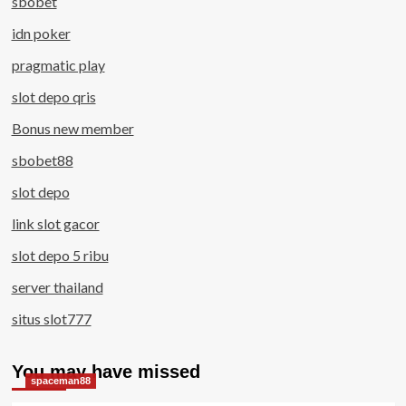
sbobet
idn poker
pragmatic play
slot depo qris
Bonus new member
sbobet88
slot depo
link slot gacor
slot depo 5 ribu
server thailand
situs slot777
You may have missed
spaceman88