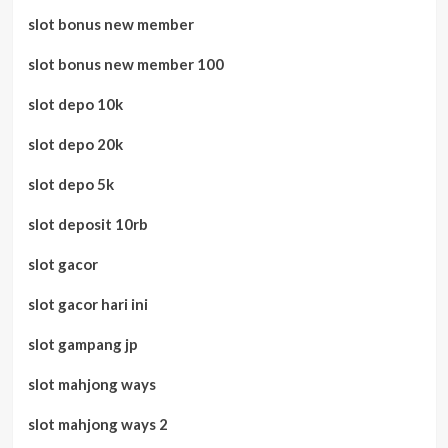
slot bonus new member
slot bonus new member 100
slot depo 10k
slot depo 20k
slot depo 5k
slot deposit 10rb
slot gacor
slot gacor hari ini
slot gampang jp
slot mahjong ways
slot mahjong ways 2