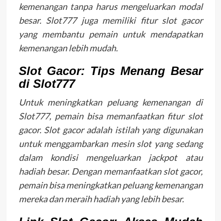
kemenangan tanpa harus mengeluarkan modal
besar. Slot777 juga memiliki fitur slot gacor
yang membantu pemain untuk mendapatkan
kemenangan lebih mudah.
Slot Gacor: Tips Menang Besar
di Slot777
Untuk meningkatkan peluang kemenangan di
Slot777, pemain bisa memanfaatkan fitur slot
gacor. Slot gacor adalah istilah yang digunakan
untuk menggambarkan mesin slot yang sedang
dalam kondisi mengeluarkan jackpot atau
hadiah besar. Dengan memanfaatkan slot gacor,
pemain bisa meningkatkan peluang kemenangan
mereka dan meraih hadiah yang lebih besar.