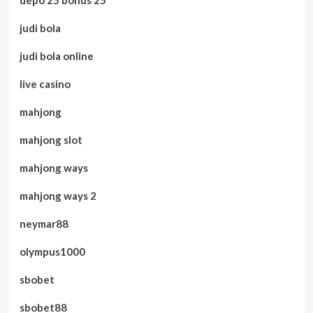
judi bola
judi bola online
live casino
mahjong
mahjong slot
mahjong ways
mahjong ways 2
neymar88
olympus1000
sbobet
sbobet88