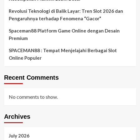
Revolusi Teknologi di Balik Layar: Tren Slot 2026 dan
Pengaruhnya terhadap Fenomena “Gacor”
Spaceman88 Platform Game Online dengan Desain
Premium
SPACEMAN88 : Tempat Menjelajahi Berbagai Slot
Online Populer
Recent Comments
No comments to show.
Archives
July 2026