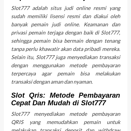
Slot777 adalah situs judi online resmi yang
sudah memiliki lisensi resmi dan diakui oleh
banyak pemain judi online. Keamanan dan
privasi pemain terjaga dengan baik di Slot777,
sehingga pemain bisa bermain dengan tenang
tanpa perlu khawatir akan data pribadi mereka.
Selain itu, Slot777 juga menyediakan transaksi
dengan menggunakan metode pembayaran
terpercaya agar pemain bisa melakukan
transaksi dengan aman dan nyaman.
Slot Qris: Metode Pembayaran
Cepat Dan Mudah di Slot777
Slot777 menyediakan metode pembayaran
QRIS yang memudahkan pemain untuk
melakukan transaksi deposit dan withdraw