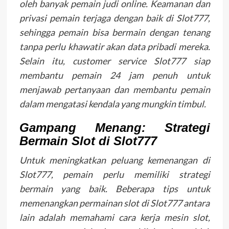
oleh banyak pemain judi online. Keamanan dan
privasi pemain terjaga dengan baik di Slot777,
sehingga pemain bisa bermain dengan tenang
tanpa perlu khawatir akan data pribadi mereka.
Selain itu, customer service Slot777 siap
membantu pemain 24 jam penuh untuk
menjawab pertanyaan dan membantu pemain
dalam mengatasi kendala yang mungkin timbul.
Gampang Menang: Strategi
Bermain Slot di Slot777
Untuk meningkatkan peluang kemenangan di
Slot777, pemain perlu memiliki strategi
bermain yang baik. Beberapa tips untuk
memenangkan permainan slot di Slot777 antara
lain adalah memahami cara kerja mesin slot,