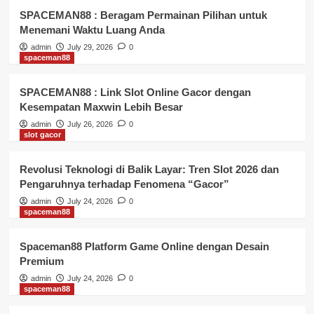
SPACEMAN88 : Beragam Permainan Pilihan untuk
Menemani Waktu Luang Anda
admin
July 29, 2026
0
spaceman88
SPACEMAN88 : Link Slot Online Gacor dengan
Kesempatan Maxwin Lebih Besar
admin
July 26, 2026
0
slot gacor
Revolusi Teknologi di Balik Layar: Tren Slot 2026 dan
Pengaruhnya terhadap Fenomena “Gacor”
admin
July 24, 2026
0
spaceman88
Spaceman88 Platform Game Online dengan Desain
Premium
admin
July 24, 2026
0
spaceman88