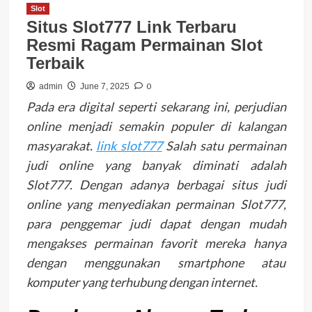
Slot
Situs Slot777 Link Terbaru
Resmi Ragam Permainan Slot
Terbaik
0
admin
June 7, 2025
Pada era digital seperti sekarang ini, perjudian
online menjadi semakin populer di kalangan
masyarakat.
link slot777
Salah satu permainan
judi online yang banyak diminati adalah
Slot777. Dengan adanya berbagai situs judi
online yang menyediakan permainan Slot777,
para penggemar judi dapat dengan mudah
mengakses permainan favorit mereka hanya
dengan menggunakan smartphone atau
komputer yang terhubung dengan internet.