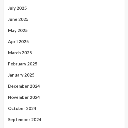
July 2025
June 2025
May 2025
April 2025
March 2025
February 2025
January 2025
December 2024
November 2024
October 2024
September 2024