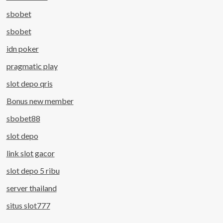
sbobet
sbobet
idn poker
pragmatic play
slot depo qris
Bonus new member
sbobet88
slot depo
link slot gacor
slot depo 5 ribu
server thailand
situs slot777