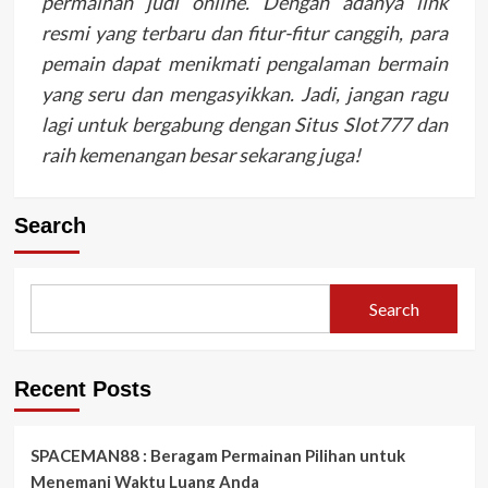
permainan judi online. Dengan adanya link
resmi yang terbaru dan fitur-fitur canggih, para
pemain dapat menikmati pengalaman bermain
yang seru dan mengasyikkan. Jadi, jangan ragu
lagi untuk bergabung dengan Situs Slot777 dan
raih kemenangan besar sekarang juga!
Search
Search
Recent Posts
SPACEMAN88 : Beragam Permainan Pilihan untuk
Menemani Waktu Luang Anda