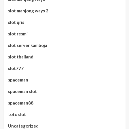
slot mahjong ways 2
slot qris
slot resmi
slot server kamboja
slot thailand
slot777
spaceman
spaceman slot
spaceman88
toto slot
Uncategorized