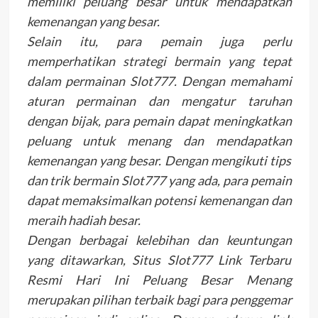
memiliki peluang besar untuk mendapatkan
kemenangan yang besar.
Selain itu, para pemain juga perlu
memperhatikan strategi bermain yang tepat
dalam permainan Slot777. Dengan memahami
aturan permainan dan mengatur taruhan
dengan bijak, para pemain dapat meningkatkan
peluang untuk menang dan mendapatkan
kemenangan yang besar. Dengan mengikuti tips
dan trik bermain Slot777 yang ada, para pemain
dapat memaksimalkan potensi kemenangan dan
meraih hadiah besar.
Dengan berbagai kelebihan dan keuntungan
yang ditawarkan, Situs Slot777 Link Terbaru
Resmi Hari Ini Peluang Besar Menang
merupakan pilihan terbaik bagi para penggemar