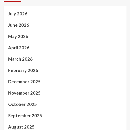
July 2026
June 2026
May 2026
April 2026
March 2026
February 2026
December 2025
November 2025
October 2025
September 2025
August 2025