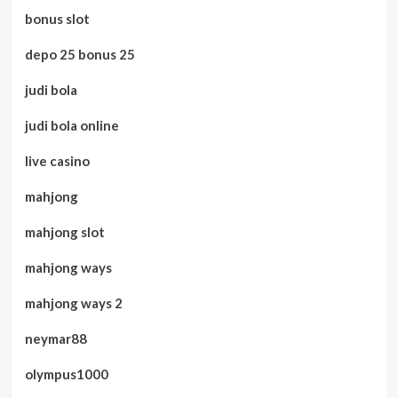
bonus slot
depo 25 bonus 25
judi bola
judi bola online
live casino
mahjong
mahjong slot
mahjong ways
mahjong ways 2
neymar88
olympus1000