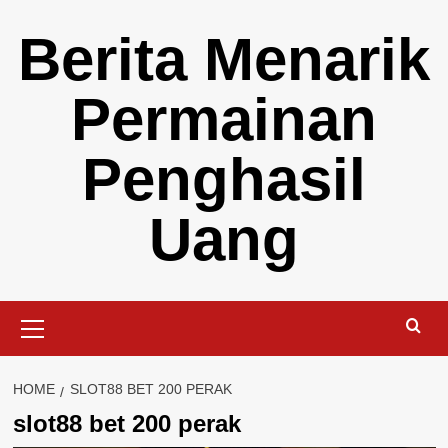
Skip
Berita Menarik
to
content
Permainan
Penghasil
Uang
Primary
Menu
HOME
SLOT88 BET 200 PERAK
slot88 bet 200 perak