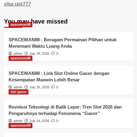
situs slot777
You may have missed
spaceman88
SPACEMAN88 : Beragam Permainan Pilihan untuk
Menemani Waktu Luang Anda
admin
July 29, 2026
0
spaceman88
SPACEMAN88 : Link Slot Online Gacor dengan
Kesempatan Maxwin Lebih Besar
admin
July 26, 2026
0
slot gacor
Revolusi Teknologi di Balik Layar: Tren Slot 2026 dan
Pengaruhnya terhadap Fenomena “Gacor”
admin
July 24, 2026
0
spaceman88