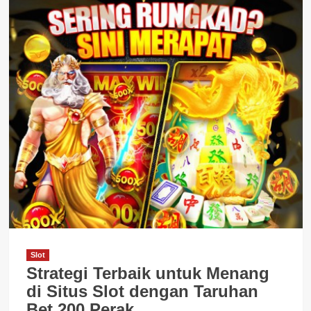
Slot
Strategi Terbaik untuk Menang
di Situs Slot dengan Taruhan
Bet 200 Perak