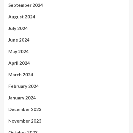
September 2024
August 2024
July 2024
June 2024
May 2024
April 2024
March 2024
February 2024
January 2024
December 2023
November 2023
October 2023