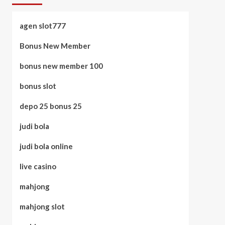
agen slot777
Bonus New Member
bonus new member 100
bonus slot
depo 25 bonus 25
judi bola
judi bola online
live casino
mahjong
mahjong slot