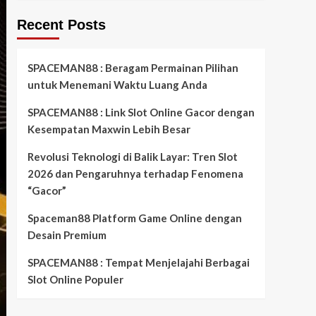
Recent Posts
SPACEMAN88 : Beragam Permainan Pilihan
untuk Menemani Waktu Luang Anda
SPACEMAN88 : Link Slot Online Gacor dengan
Kesempatan Maxwin Lebih Besar
Revolusi Teknologi di Balik Layar: Tren Slot
2026 dan Pengaruhnya terhadap Fenomena
“Gacor”
Spaceman88 Platform Game Online dengan
Desain Premium
SPACEMAN88 : Tempat Menjelajahi Berbagai
Slot Online Populer