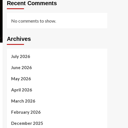
Recent Comments
No comments to show.
Archives
July 2026
June 2026
May 2026
April 2026
March 2026
February 2026
December 2025