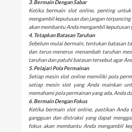
3. Bermain Dengan Sabar
Ketika bermain slot online, penting untu
mengambil keputusan dan jangan terpancing 
akan membantu Anda mengambil keputusan ya
4. Tetapkan Batasan Taruhan
Sebelum mulai bermain, tentukan batasan ta
dan terus-menerus menambah taruhan mesk
taruhan dan patuhi batasan tersebut agar An
5. Pelajari Pola Permainan
Setiap mesin slot online memiliki pola perm
setiap mesin slot yang Anda mainkan un
memahami pola permainan yang ada, Anda dap
6. Bermain Dengan Fokus
Ketika bermain slot online, pastikan Anda
gangguan dan distraksi yang dapat mengga
fokus akan membantu Anda mengambil kepu