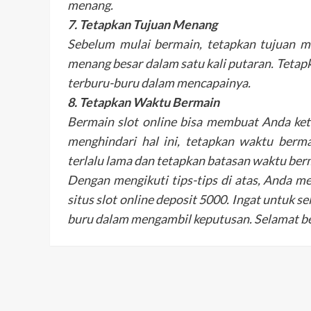
menang.
7. Tetapkan Tujuan Menang
Sebelum mulai bermain, tetapkan tujuan men
menang besar dalam satu kali putaran. Tetap
terburu-buru dalam mencapainya.
8. Tetapkan Waktu Bermain
Bermain slot online bisa membuat Anda ket
menghindari hal ini, tetapkan waktu berm
terlalu lama dan tetapkan batasan waktu berm
Dengan mengikuti tips-tips di atas, Anda me
situs slot online deposit 5000. Ingat untuk s
buru dalam mengambil keputusan. Selamat be