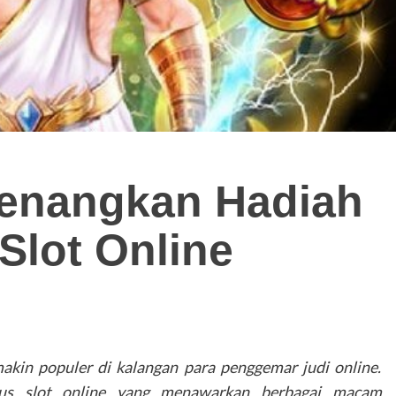
enangkan Hadiah
 Slot Online
makin populer di kalangan para penggemar judi online.
us slot online yang menawarkan berbagai macam