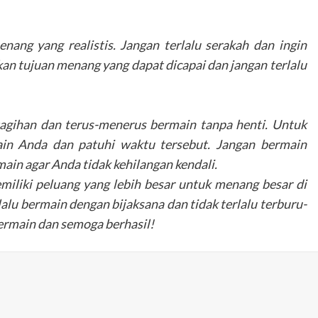
ang yang realistis. Jangan terlalu serakah dan ingin
kan tujuan menang yang dapat dicapai dan jangan terlalu
agihan dan terus-menerus bermain tanpa henti. Untuk
ain Anda dan patuhi waktu tersebut. Jangan bermain
ain agar Anda tidak kehilangan kendali.
miliki peluang yang lebih besar untuk menang besar di
elalu bermain dengan bijaksana dan tidak terlalu terburu-
rmain dan semoga berhasil!