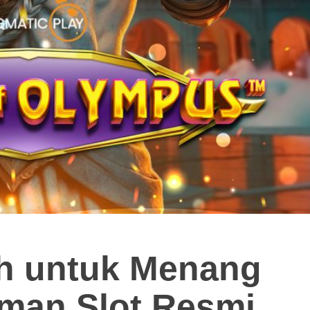
h untuk Menang
eman Slot Resmi