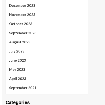
December 2023
November 2023
October 2023
September 2023
August 2023
July 2023
June 2023
May 2023
April 2023
September 2021
Categories