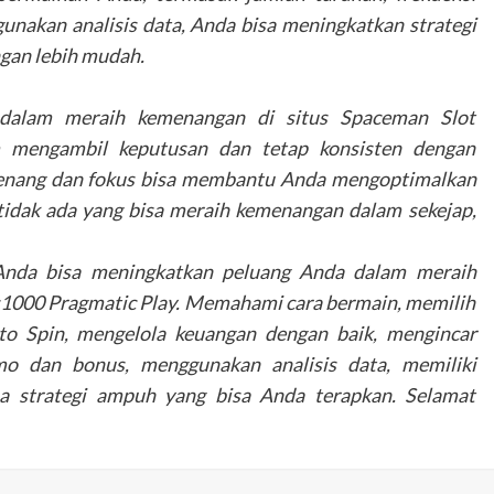
nakan analisis data, Anda bisa meningkatkan strategi
gan lebih mudah.
 dalam meraih kemenangan di situs Spaceman Slot
 mengambil keputusan dan tetap konsisten dengan
tenang dan fokus bisa membantu Anda mengoptimalkan
idak ada yang bisa meraih kemenangan dalam sekejap,
Anda bisa meningkatkan peluang Anda dalam meraih
1000 Pragmatic Play. Memahami cara bermain, memilih
to Spin, mengelola keuangan dengan baik, mengincar
 dan bonus, menggunakan analisis data, memiliki
pa strategi ampuh yang bisa Anda terapkan. Selamat