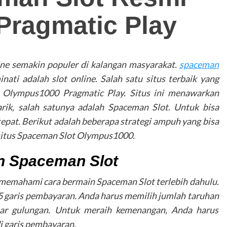
ragmatic Play
nline semakin populer di kalangan masyarakat.
spaceman
ati adalah slot online. Salah satu situs terbaik yang
h Olympus1000 Pragmatic Play. Situs ini menawarkan
ik, salah satunya adalah Spaceman Slot. Untuk bisa
 tepat. Berikut adalah beberapa strategi ampuh yang bisa
situs Spaceman Slot Olympus1000.
 Spaceman Slot
memahami cara bermain Spaceman Slot terlebih dahulu.
 garis pembayaran. Anda harus memilih jumlah taruhan
ar gulungan. Untuk meraih kemenangan, Anda harus
i garis pembayaran.