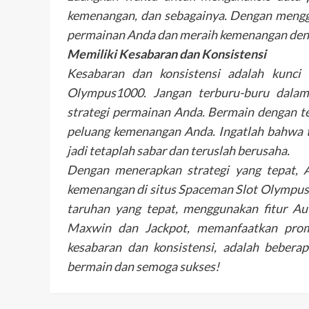
kemenangan, dan sebagainya. Dengan menggu
permainan Anda dan meraih kemenangan den
Memiliki Kesabaran dan Konsistensi
Kesabaran dan konsistensi adalah kunci
Olympus1000. Jangan terburu-buru dalam
strategi permainan Anda. Bermain dengan 
peluang kemenangan Anda. Ingatlah bahwa t
jadi tetaplah sabar dan teruslah berusaha.
Dengan menerapkan strategi yang tepat, 
kemenangan di situs Spaceman Slot Olympus
taruhan yang tepat, menggunakan fitur Au
Maxwin dan Jackpot, memanfaatkan promo
kesabaran dan konsistensi, adalah bebera
bermain dan semoga sukses!