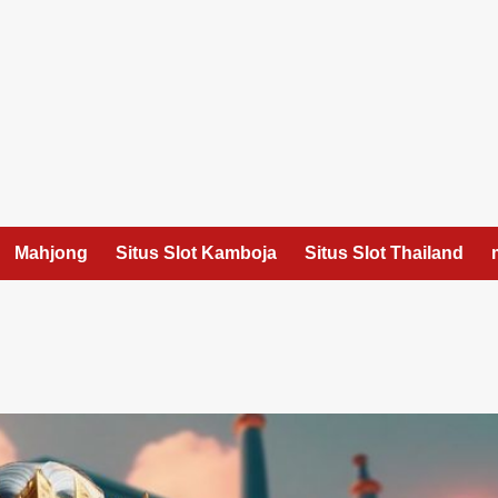
Mahjong
Situs Slot Kamboja
Situs Slot Thailand