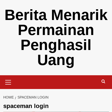
Skip
Berita Menarik
to
content
Permainan
Penghasil
Uang
Primary
Menu
HOME
SPACEMAN LOGIN
spaceman login