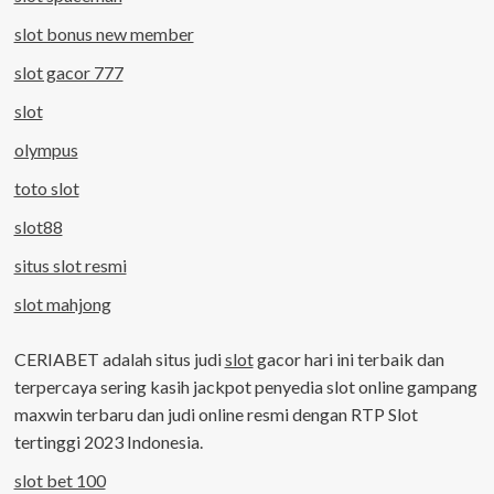
slot bonus new member
slot gacor 777
slot
olympus
toto slot
slot88
situs slot resmi
slot mahjong
CERIABET adalah situs judi
slot
gacor hari ini terbaik dan
terpercaya sering kasih jackpot penyedia slot online gampang
maxwin terbaru dan judi online resmi dengan RTP Slot
tertinggi 2023 Indonesia.
slot bet 100