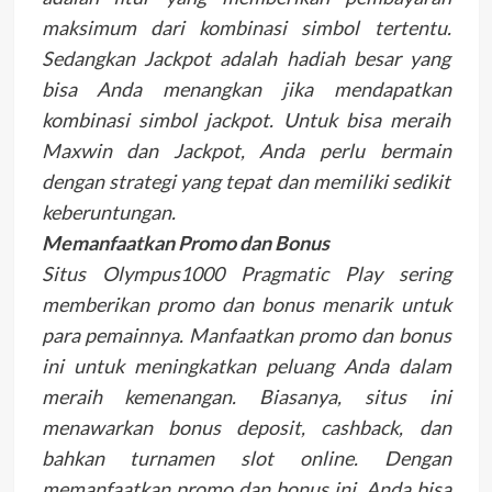
maksimum dari kombinasi simbol tertentu.
Sedangkan Jackpot adalah hadiah besar yang
bisa Anda menangkan jika mendapatkan
kombinasi simbol jackpot. Untuk bisa meraih
Maxwin dan Jackpot, Anda perlu bermain
dengan strategi yang tepat dan memiliki sedikit
keberuntungan.
Memanfaatkan Promo dan Bonus
Situs Olympus1000 Pragmatic Play sering
memberikan promo dan bonus menarik untuk
para pemainnya. Manfaatkan promo dan bonus
ini untuk meningkatkan peluang Anda dalam
meraih kemenangan. Biasanya, situs ini
menawarkan bonus deposit, cashback, dan
bahkan turnamen slot online. Dengan
memanfaatkan promo dan bonus ini, Anda bisa