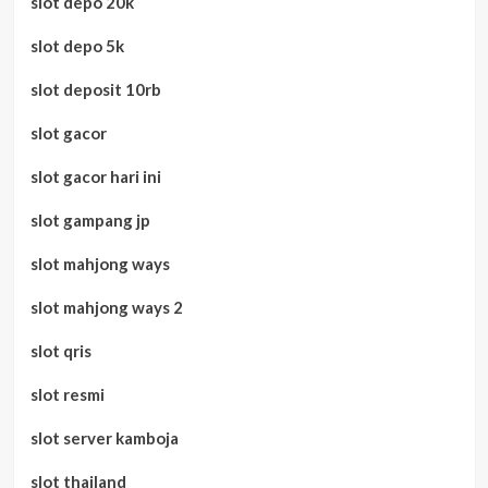
slot depo 20k
slot depo 5k
slot deposit 10rb
slot gacor
slot gacor hari ini
slot gampang jp
slot mahjong ways
slot mahjong ways 2
slot qris
slot resmi
slot server kamboja
slot thailand