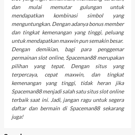
dan mulai memutar gulungan untuk
mendapatkan kombinasi simbol yang
menguntungkan. Dengan adanya bonus member
dan tingkat kemenangan yang tinggi, peluang
untuk mendapatkan maxwin pun semakin besar.
Dengan demikian, bagi para penggemar
permainan slot online, Spaceman88 merupakan
pilihan yang tepat. Dengan situs yang
terpercaya, cepat maxwin, dan tingkat
kemenangan yang tinggi, tidak heran jika
Spaceman88 menjadi salah satu situs slot online
terbaik saat ini. Jadi, jangan ragu untuk segera
daftar dan bermain di Spaceman88 sekarang
juga!