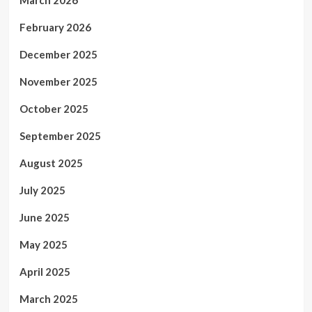
March 2026
February 2026
December 2025
November 2025
October 2025
September 2025
August 2025
July 2025
June 2025
May 2025
April 2025
March 2025