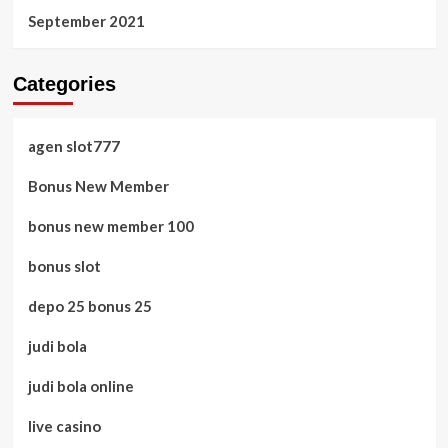
September 2021
Categories
agen slot777
Bonus New Member
bonus new member 100
bonus slot
depo 25 bonus 25
judi bola
judi bola online
live casino