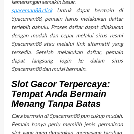
kemenangan semakin besar.
spaceman88.click
Untuk dapat bermain di
Spaceman88, pemain harus melakukan daftar
terlebih dahulu. Proses daftar dapat dilakukan
dengan mudah dan cepat melalui situs resmi
Spaceman88 atau melalui link alternatif yang
tersedia. Setelah melakukan daftar, pemain
dapat langsung login ke dalam situs
Spaceman88 dan mulai bermain.
Slot Gacor Terpercaya:
Tempat Anda Bermain
Menang Tanpa Batas
Cara bermain di Spaceman88 pun cukup mudah.
Pemain hanya perlu memilih jenis permainan
slot yang ingin dimainkan, memasang taruhan,