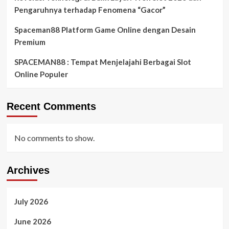
Pengaruhnya terhadap Fenomena “Gacor”
Spaceman88 Platform Game Online dengan Desain
Premium
SPACEMAN88 : Tempat Menjelajahi Berbagai Slot
Online Populer
Recent Comments
No comments to show.
Archives
July 2026
June 2026