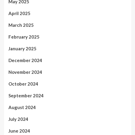
May 2025
April 2025
March 2025
February 2025
January 2025
December 2024
November 2024
October 2024
September 2024
August 2024
July 2024
June 2024