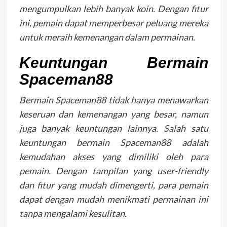
mengumpulkan lebih banyak koin. Dengan fitur
ini, pemain dapat memperbesar peluang mereka
untuk meraih kemenangan dalam permainan.
Keuntungan Bermain
Spaceman88
Bermain Spaceman88 tidak hanya menawarkan
keseruan dan kemenangan yang besar, namun
juga banyak keuntungan lainnya. Salah satu
keuntungan bermain Spaceman88 adalah
kemudahan akses yang dimiliki oleh para
pemain. Dengan tampilan yang user-friendly
dan fitur yang mudah dimengerti, para pemain
dapat dengan mudah menikmati permainan ini
tanpa mengalami kesulitan.