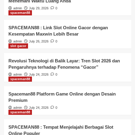
Menemani Waktu Luang Anda
admin
July 29, 2026
0
spaceman88
SPACEMAN88 : Link Slot Online Gacor dengan
Kesempatan Maxwin Lebih Besar
admin
July 26, 2026
0
slot gacor
Revolusi Teknologi di Balik Layar: Tren Slot 2026 dan
Pengaruhnya terhadap Fenomena “Gacor”
admin
July 24, 2026
0
spaceman88
Spaceman88 Platform Game Online dengan Desain
Premium
admin
July 24, 2026
0
spaceman88
SPACEMAN88 : Tempat Menjelajahi Berbagai Slot
Online Populer