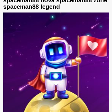
spaceman88 nova spaceman88 zone
spaceman88 legend