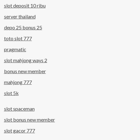
slot deposit 10 ribu
server thailand
depo 25 bonus 25
toto slot 777
pragmatic
slot mahjong ways 2
bonus new member
mahjong 777
slot 5k
slot spaceman
slot bonus new member
slot gacor 777