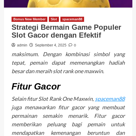
Bonus New Member
Slot
spaceman88
Strategi Bermain Game Populer
Slot Gacor dengan Efektif
0
admin
September 4, 2025
maksimum. Dengan kombinasi simbol yang
tepat, pemain dapat memenangkan hadiah
besar dan meraih slot rank one maxwin.
Fitur Gacor
Selain fitur Slot Rank One Maxwin,
spaceman88
juga menawarkan fitur gacor yang membuat
permainan semakin menarik. Fitur gacor
memberikan peluang bagi pemain untuk
mendapatkan kemenangan beruntun dan