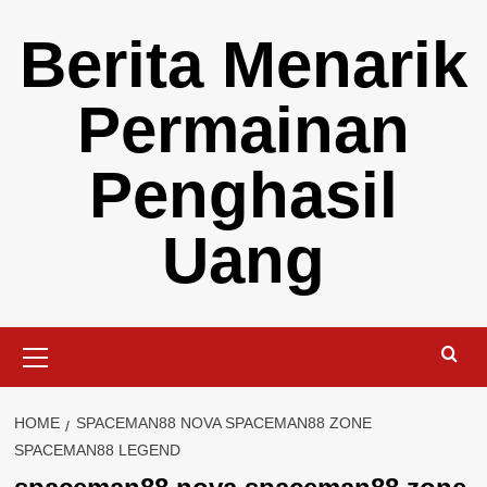
Skip
Berita Menarik
to
content
Permainan
Penghasil
Uang
Primary
Menu
HOME
SPACEMAN88 NOVA SPACEMAN88 ZONE
SPACEMAN88 LEGEND