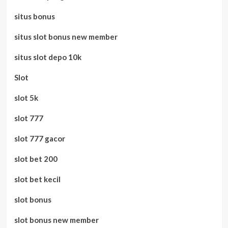
situs bonus
situs slot bonus new member
situs slot depo 10k
Slot
slot 5k
slot 777
slot 777 gacor
slot bet 200
slot bet kecil
slot bonus
slot bonus new member