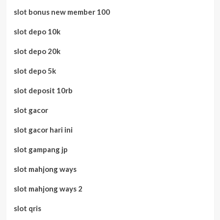
slot bonus new member 100
slot depo 10k
slot depo 20k
slot depo 5k
slot deposit 10rb
slot gacor
slot gacor hari ini
slot gampang jp
slot mahjong ways
slot mahjong ways 2
slot qris