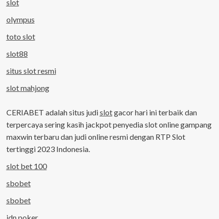
slot
olympus
toto slot
slot88
situs slot resmi
slot mahjong
CERIABET adalah situs judi
slot
gacor hari ini terbaik dan
terpercaya sering kasih jackpot penyedia slot online gampang
maxwin terbaru dan judi online resmi dengan RTP Slot
tertinggi 2023 Indonesia.
slot bet 100
sbobet
sbobet
idn poker