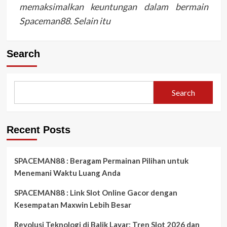
memaksimalkan keuntungan dalam bermain
Spaceman88. Selain itu
Search
Search
Recent Posts
SPACEMAN88 : Beragam Permainan Pilihan untuk
Menemani Waktu Luang Anda
SPACEMAN88 : Link Slot Online Gacor dengan
Kesempatan Maxwin Lebih Besar
Revolusi Teknologi di Balik Layar: Tren Slot 2026 dan