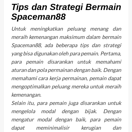
Tips dan Strategi Bermain
Spaceman88
Untuk meningkatkan peluang menang dan
meraih kemenangan maksimum dalam bermain
Spaceman88, ada beberapa tips dan strategi
yang bisa digunakan oleh para pemain. Pertama,
para pemain disarankan untuk memahami
aturan dan pola permainan dengan baik. Dengan
memahami cara kerja permainan, pemain dapat
mengoptimalkan peluang mereka untuk meraih
kemenangan.
Selain itu, para pemain juga disarankan untuk
mengelola modal dengan bijak. Dengan
mengatur modal dengan baik, para pemain
dapat meminimalisir kerugian dan