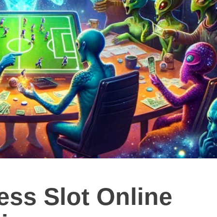
cess Slot Online