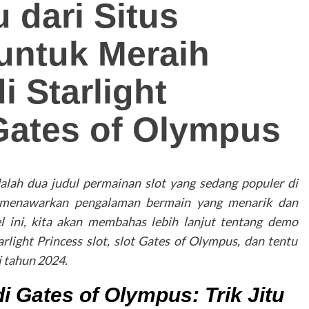
u dari Situs
untuk Meraih
 Starlight
Gates of Olympus
alah dua judul permainan slot yang sedang populer di
 menawarkan pengalaman bermain yang menarik dan
l ini, kita akan membahas lebih lanjut tentang demo
tarlight Princess slot, slot Gates of Olympus, dan tentu
i tahun 2024.
 Gates of Olympus: Trik Jitu