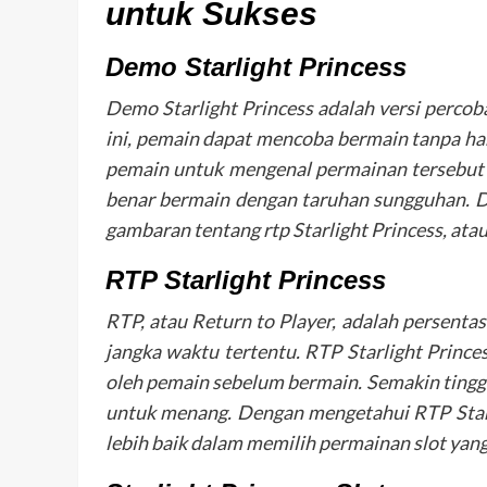
untuk Sukses
Demo Starlight Princess
Demo Starlight Princess adalah versi percob
ini, pemain dapat mencoba bermain tanpa ha
pemain untuk mengenal permainan tersebut 
benar bermain dengan taruhan sungguhan. D
gambaran tentang rtp Starlight Princess, atau 
RTP Starlight Princess
RTP, atau Return to Player, adalah persenta
jangka waktu tertentu. RTP Starlight Prince
oleh pemain sebelum bermain. Semakin tingg
untuk menang. Dengan mengetahui RTP Star
lebih baik dalam memilih permainan slot yang