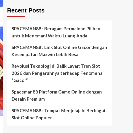
Recent Posts
SPACEMAN88 : Beragam Permainan Pilihan
untuk Menemani Waktu Luang Anda
SPACEMAN88 : Link Slot Online Gacor dengan
Kesempatan Maxwin Lebih Besar
Revolusi Teknologi di Balik Layar: Tren Slot
2026 dan Pengaruhnya terhadap Fenomena
“Gacor”
Spaceman88 Platform Game Online dengan
Desain Premium
SPACEMAN88 : Tempat Menjelajahi Berbagai
Slot Online Populer