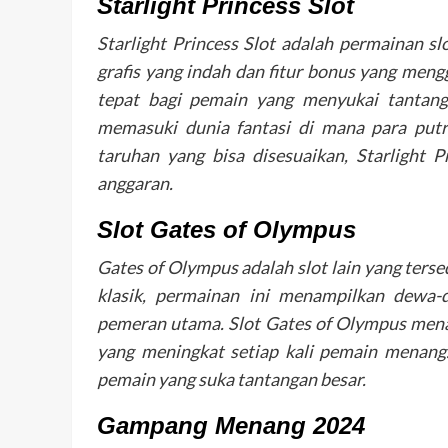
Starlight Princess Slot
Starlight Princess Slot adalah permainan 
grafis yang indah dan fitur bonus yang meng
tepat bagi pemain yang menyukai tantang
memasuki dunia fantasi di mana para put
taruhan yang bisa disesuaikan, Starlight 
anggaran.
Slot Gates of Olympus
Gates of Olympus adalah slot lain yang tersed
klasik, permainan ini menampilkan dewa-
pemeran utama. Slot Gates of Olympus menawa
yang meningkat setiap kali pemain menang. 
pemain yang suka tantangan besar.
Gampang Menang 2024