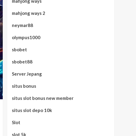
mahjong ways
mahjong ways 2
neymar88
olympus1000
sbobet
sbobet88
Server Jepang
situs bonus
situs slot bonus new member
situs slot depo 10k
Slot
slot 5k