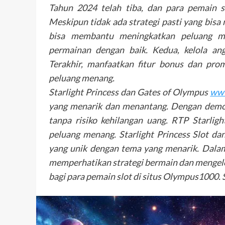
Tahun 2024 telah tiba, dan para pemain 
Meskipun tidak ada strategi pasti yang bisa
bisa membantu meningkatkan peluang m
permainan dengan baik. Kedua, kelola ang
Terakhir, manfaatkan fitur bonus dan pro
peluang menang.
Starlight Princess dan Gates of Olympus
www
yang menarik dan menantang. Dengan demo 
tanpa risiko kehilangan uang. RTP Starlig
peluang menang. Starlight Princess Slot 
yang unik dengan tema yang menarik. Dala
memperhatikan strategi bermain dan mengelol
bagi para pemain slot di situs Olympus1000