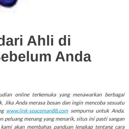
ari Ahli di
ebelum Anda
judian online terkemuka yang menawarkan berbagai
k. Jika Anda merasa bosan dan ingin mencoba sesuatu
ang
www.link-spaceman88.com
sempurna untuk Anda.
n peluang menang yang menarik, situs ini pasti sangan
i, kami akan membahas panduan lengkap tentang cara