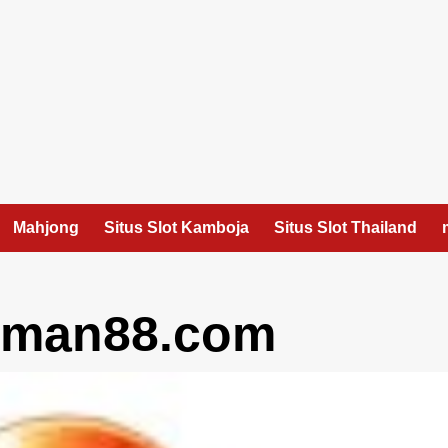
Mahjong
Situs Slot Kamboja
Situs Slot Thailand
eman88.com