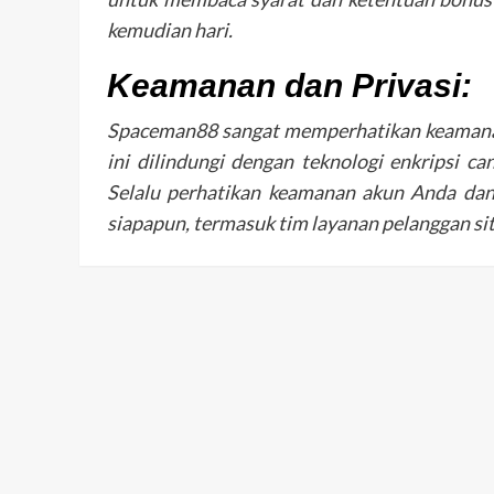
kemudian hari.
Keamanan dan Privasi:
Spaceman88 sangat memperhatikan keamanan 
ini dilindungi dengan teknologi enkripsi 
Selalu perhatikan keamanan akun Anda dan
siapapun, termasuk tim layanan pelanggan sit