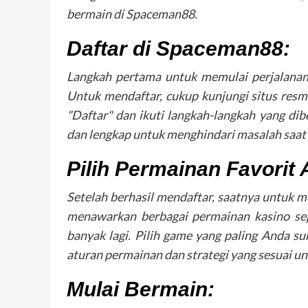
bermain di Spaceman88.
Daftar di Spaceman88:
Langkah pertama untuk memulai perjalana
Untuk mendaftar, cukup kunjungi situs res
"Daftar" dan ikuti langkah-langkah yang dib
dan lengkap untuk menghindari masalah saat 
Pilih Permainan Favorit 
Setelah berhasil mendaftar, saatnya untuk m
menawarkan berbagai permainan kasino seper
banyak lagi. Pilih game yang paling Anda s
aturan permainan dan strategi yang sesuai 
Mulai Bermain: