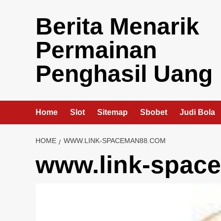
Skip
to
Berita Menarik
content
Permainan
Penghasil Uang
Home
Slot
Sitemap
Sbobet
Judi Bola
HOME
WWW.LINK-SPACEMAN88.COM
www.link-spac