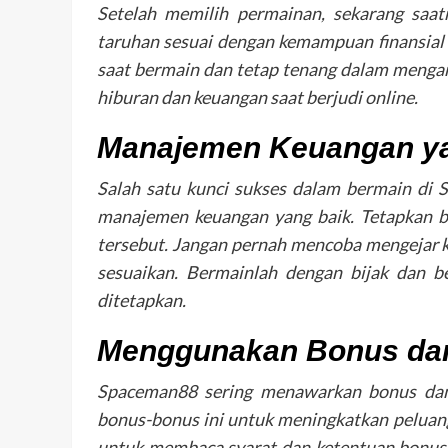
Setelah memilih permainan, sekarang saa
taruhan sesuai dengan kemampuan finansial
saat bermain dan tetap tenang dalam mengam
hiburan dan keuangan saat berjudi online.
Manajemen Keuangan ya
Salah satu kunci sukses dalam bermain di S
manajemen keuangan yang baik. Tetapkan b
tersebut. Jangan pernah mencoba mengejar 
sesuaikan. Bermainlah dengan bijak dan 
ditetapkan.
Menggunakan Bonus dan
Spaceman88 sering menawarkan bonus dan
bonus-bonus ini untuk meningkatkan peluan
untuk membaca syarat dan ketentuan bonus