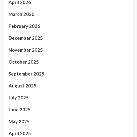
April 2026
March 2026
February 2026
December 2025
November 2025
October 2025
September 2025
August 2025
July 2025
June 2025
May 2025
April 2025