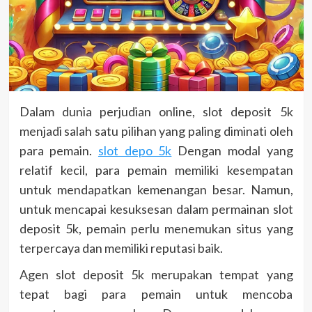
Dalam dunia perjudian online, slot deposit 5k
menjadi salah satu pilihan yang paling diminati oleh
para pemain.
slot depo 5k
Dengan modal yang
relatif kecil, para pemain memiliki kesempatan
untuk mendapatkan kemenangan besar. Namun,
untuk mencapai kesuksesan dalam permainan slot
deposit 5k, pemain perlu menemukan situs yang
terpercaya dan memiliki reputasi baik.
Agen slot deposit 5k merupakan tempat yang
tepat bagi para pemain untuk mencoba