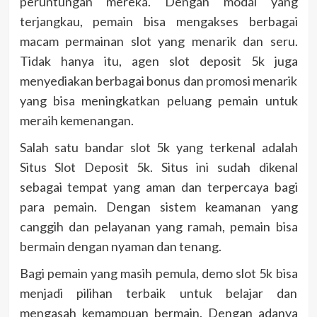
peruntungan mereka. Dengan modal yang
terjangkau, pemain bisa mengakses berbagai
macam permainan slot yang menarik dan seru.
Tidak hanya itu, agen slot deposit 5k juga
menyediakan berbagai bonus dan promosi menarik
yang bisa meningkatkan peluang pemain untuk
meraih kemenangan.
Salah satu bandar slot 5k yang terkenal adalah
Situs Slot Deposit 5k. Situs ini sudah dikenal
sebagai tempat yang aman dan terpercaya bagi
para pemain. Dengan sistem keamanan yang
canggih dan pelayanan yang ramah, pemain bisa
bermain dengan nyaman dan tenang.
Bagi pemain yang masih pemula, demo slot 5k bisa
menjadi pilihan terbaik untuk belajar dan
mengasah kemampuan bermain. Dengan adanya