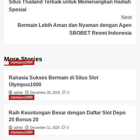
Situs Thailand Terbaik untuk Memenangkan Hadiah
Navigation
Spesial
Next
Bermain Lebih Aman dan Nyaman dengan Agen
SBOBET Resmi Indonesia
More Stories
olympus1000
Rahasia Sukses Bermain di Situs Slot
Olympus1000
admin
December 20, 2025
0
olympus1000
Raih Keuntungan Besar dengan Daftar Slot Depo
20 Bonus 20
admin
December 11, 2025
0
olympus1000