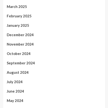
March 2025
February 2025
January 2025
December 2024
November 2024
October 2024
September 2024
August 2024
July 2024
June 2024
May 2024