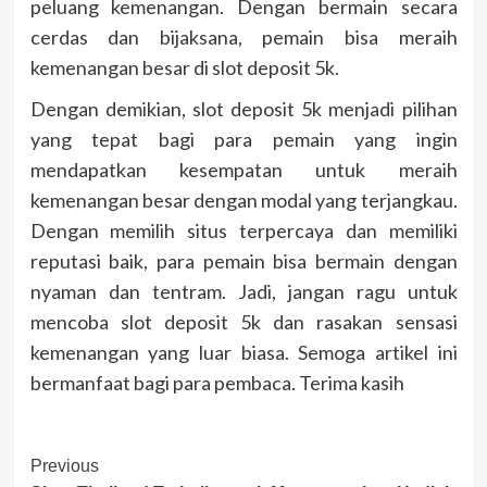
peluang kemenangan. Dengan bermain secara
cerdas dan bijaksana, pemain bisa meraih
kemenangan besar di slot deposit 5k.
Dengan demikian, slot deposit 5k menjadi pilihan
yang tepat bagi para pemain yang ingin
mendapatkan kesempatan untuk meraih
kemenangan besar dengan modal yang terjangkau.
Dengan memilih situs terpercaya dan memiliki
reputasi baik, para pemain bisa bermain dengan
nyaman dan tentram. Jadi, jangan ragu untuk
mencoba slot deposit 5k dan rasakan sensasi
kemenangan yang luar biasa. Semoga artikel ini
bermanfaat bagi para pembaca. Terima kasih
Post
Previous