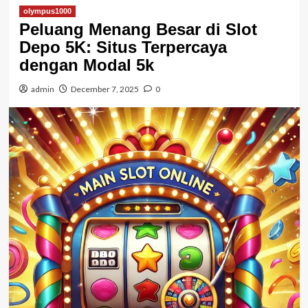
olympus1000
Peluang Menang Besar di Slot
Depo 5K: Situs Terpercaya
dengan Modal 5k
admin
December 7, 2025
0