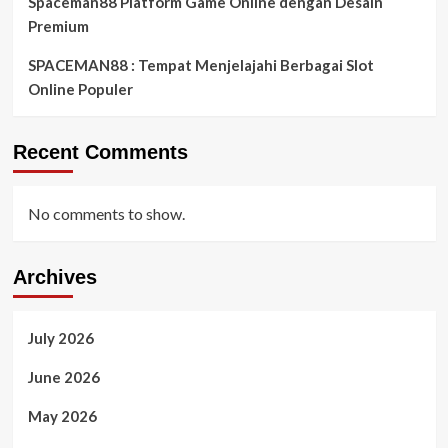
Spaceman88 Platform Game Online dengan Desain
Premium
SPACEMAN88 : Tempat Menjelajahi Berbagai Slot
Online Populer
Recent Comments
No comments to show.
Archives
July 2026
June 2026
May 2026