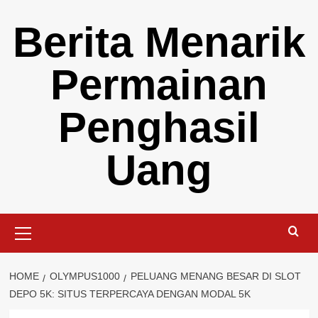
Skip
Berita Menarik
to
content
Permainan
Penghasil
Uang
Primary
Menu
HOME
OLYMPUS1000
PELUANG MENANG BESAR DI SLOT
DEPO 5K: SITUS TERPERCAYA DENGAN MODAL 5K