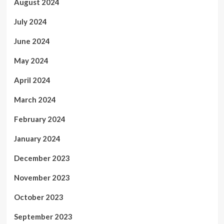
August 2024
July 2024
June 2024
May 2024
April 2024
March 2024
February 2024
January 2024
December 2023
November 2023
October 2023
September 2023