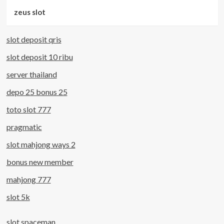
zeus slot
slot deposit qris
slot deposit 10 ribu
server thailand
depo 25 bonus 25
toto slot 777
pragmatic
slot mahjong ways 2
bonus new member
mahjong 777
slot 5k
slot spaceman