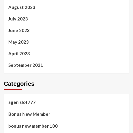
August 2023
July 2023
June 2023
May 2023
April 2023
September 2021
Categories
agen slot777
Bonus New Member
bonus new member 100