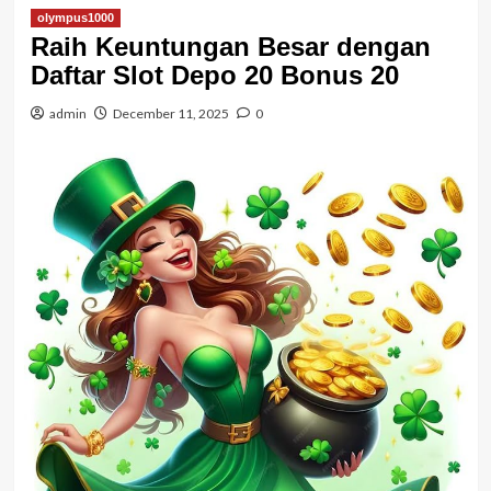
olympus1000
Raih Keuntungan Besar dengan
Daftar Slot Depo 20 Bonus 20
admin
December 11, 2025
0