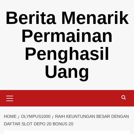
Skip
Berita Menarik
to
content
Permainan
Penghasil
Uang
Primary
Menu
HOME
OLYMPUS1000
RAIH KEUNTUNGAN BESAR DENGAN
DAFTAR SLOT DEPO 20 BONUS 20