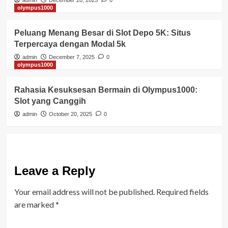
admin
December 20, 2025
0
olympus1000
Peluang Menang Besar di Slot Depo 5K: Situs
Terpercaya dengan Modal 5k
admin
December 7, 2025
0
olympus1000
Rahasia Kesuksesan Bermain di Olympus1000:
Slot yang Canggih
admin
October 20, 2025
0
Leave a Reply
Your email address will not be published.
Required fields
are marked
*