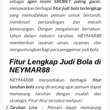
sebagai
agen resmi SBOBET paling gacor
,
menawarkan berbagai
fitur judi bola terlengkap
yang memudahkan pemain untuk bertaruh,
menikmati pertandingan, dan meraih
kemenangan. Dengan pengalaman bertahun-
tahun dalam industri taruhan, NEYMAR88
memberikan layanan aman, nyaman, dan
menguntungkan bagi para penggemar judi bola.
Fitur Lengkap Judi Bola di
NEYMAR88
NEYMAR88 menyediakan berbagai
fitur
taruhan bola
yang dirancang agar pemain dapat
memasang taruhan dengan mudah dan
strategis. Fitur-fitur tersebut meliputi:
Taruhan Live
– Pemain dapat memasang