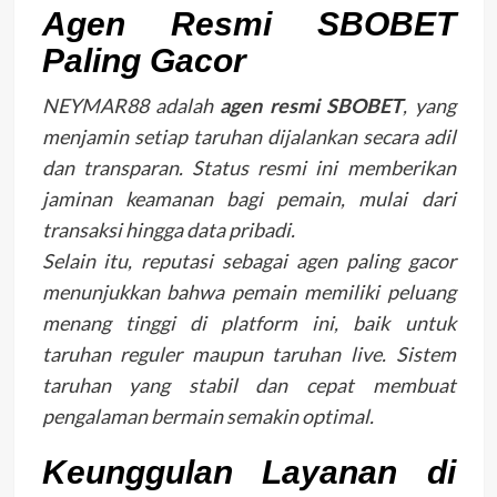
Agen Resmi SBOBET
Paling Gacor
NEYMAR88 adalah
agen resmi SBOBET
, yang
menjamin setiap taruhan dijalankan secara adil
dan transparan. Status resmi ini memberikan
jaminan keamanan bagi pemain, mulai dari
transaksi hingga data pribadi.
Selain itu, reputasi sebagai agen paling gacor
menunjukkan bahwa pemain memiliki peluang
menang tinggi di platform ini, baik untuk
taruhan reguler maupun taruhan live. Sistem
taruhan yang stabil dan cepat membuat
pengalaman bermain semakin optimal.
Keunggulan Layanan di