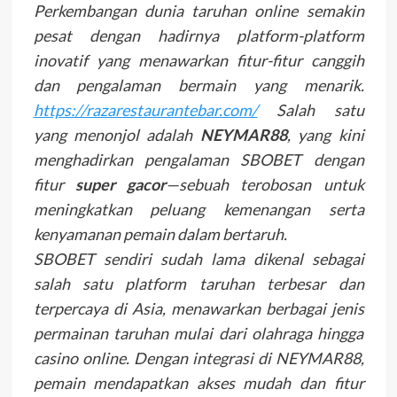
Perkembangan dunia taruhan online semakin
pesat dengan hadirnya platform-platform
inovatif yang menawarkan fitur-fitur canggih
dan pengalaman bermain yang menarik.
https://razarestaurantebar.com/
Salah satu
yang menonjol adalah
NEYMAR88
, yang kini
menghadirkan pengalaman SBOBET dengan
fitur
super gacor
—sebuah terobosan untuk
meningkatkan peluang kemenangan serta
kenyamanan pemain dalam bertaruh.
SBOBET sendiri sudah lama dikenal sebagai
salah satu platform taruhan terbesar dan
terpercaya di Asia, menawarkan berbagai jenis
permainan taruhan mulai dari olahraga hingga
casino online. Dengan integrasi di NEYMAR88,
pemain mendapatkan akses mudah dan fitur