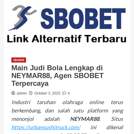
sbobet
Main Judi Bola Lengkap di
NEYMAR88, Agen SBOBET
Terpercaya
0
admin
October 3, 2025
Industri taruhan olahraga online terus
berkembang, dan salah satu platform yang
menonjol adalah
NEYMAR88
. Situs
https://urbansushitruck.com/
ini dikenal