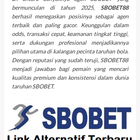
bermunculan di tahun 2025,
SBOBET88
berhasil menegaskan posisinya sebagai agen
terbaik dan paling gacor. Keunggulan dalam
odds, transaksi cepat, keamanan tingkat tinggi,
serta dukungan profesional menjadikannya
pilihan utama di kalangan pecinta taruhan bola.
Dengan reputasi yang sudah teruji, SBOBET88
menjadi jawaban bagi pemain yang mencari
kualitas premium dan konsistensi dalam dunia
taruhan SBOBET.