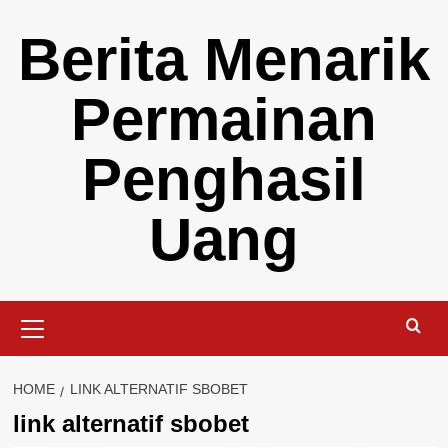
Skip
Berita Menarik
to
content
Permainan
Penghasil
Uang
Primary
Menu
HOME
LINK ALTERNATIF SBOBET
link alternatif sbobet