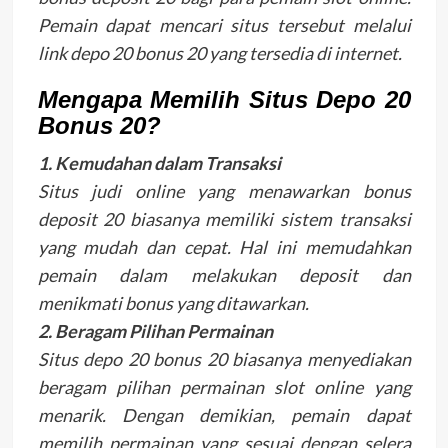
Pemain dapat mencari situs tersebut melalui
link depo 20 bonus 20 yang tersedia di internet.
Mengapa Memilih Situs Depo 20
Bonus 20?
1. Kemudahan dalam Transaksi
Situs judi online yang menawarkan bonus
deposit 20 biasanya memiliki sistem transaksi
yang mudah dan cepat. Hal ini memudahkan
pemain dalam melakukan deposit dan
menikmati bonus yang ditawarkan.
2. Beragam Pilihan Permainan
Situs depo 20 bonus 20 biasanya menyediakan
beragam pilihan permainan slot online yang
menarik. Dengan demikian, pemain dapat
memilih permainan yang sesuai dengan selera