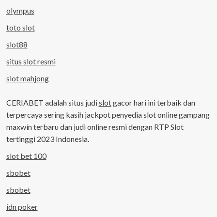
olympus
toto slot
slot88
situs slot resmi
slot mahjong
CERIABET adalah situs judi
slot
gacor hari ini terbaik dan
terpercaya sering kasih jackpot penyedia slot online gampang
maxwin terbaru dan judi online resmi dengan RTP Slot
tertinggi 2023 Indonesia.
slot bet 100
sbobet
sbobet
idn poker