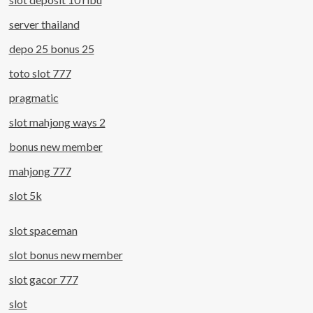
server thailand
depo 25 bonus 25
toto slot 777
pragmatic
slot mahjong ways 2
bonus new member
mahjong 777
slot 5k
slot spaceman
slot bonus new member
slot gacor 777
slot