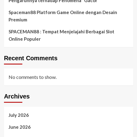
Pengaruhnya terhadap Fenomena “Gacor”
Spaceman88 Platform Game Online dengan Desain
Premium
SPACEMAN88 : Tempat Menjelajahi Berbagai Slot
Online Populer
Recent Comments
No comments to show.
Archives
July 2026
June 2026