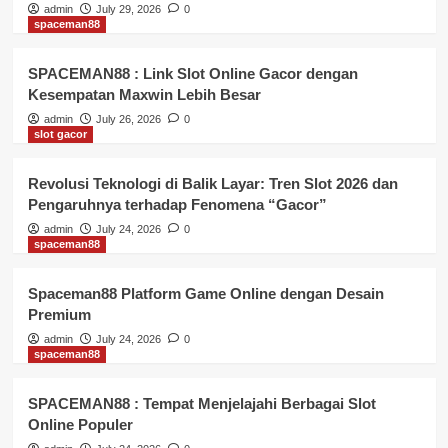
admin
July 29, 2026
0
spaceman88
SPACEMAN88 : Link Slot Online Gacor dengan
Kesempatan Maxwin Lebih Besar
admin
July 26, 2026
0
slot gacor
Revolusi Teknologi di Balik Layar: Tren Slot 2026 dan
Pengaruhnya terhadap Fenomena “Gacor”
admin
July 24, 2026
0
spaceman88
Spaceman88 Platform Game Online dengan Desain
Premium
admin
July 24, 2026
0
spaceman88
SPACEMAN88 : Tempat Menjelajahi Berbagai Slot
Online Populer