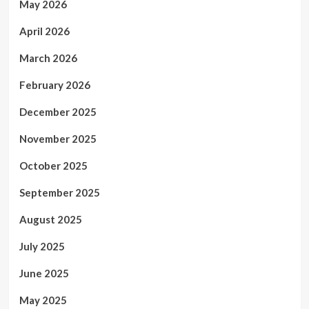
May 2026
April 2026
March 2026
February 2026
December 2025
November 2025
October 2025
September 2025
August 2025
July 2025
June 2025
May 2025