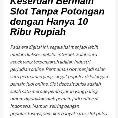
Keseruan Bermain
Slot Tanpa Potongan
dengan Hanya 10
Ribu Rupiah
Pada era digital ini, segala hal menjadi lebih
mudah diakses melalui internet. Salah satu
aspek yang terpengaruh adalah industri
perjudian online. Permainan slot menjadi salah
satu permainan yang sangat populer di kalangan
pemain judi online. Slot deposit pulsa adalah
salah satu metode pembayaran yang paling
umum digunakan oleh pemain judi online di
Indonesia. Namun, seiring dengan
popularitasnya, semakin banyak situs slot pulsa