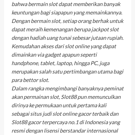
bahwa bermain slot dapat memberikan banyak
keuntungan bagi siapapun yang memainkannya.
Dengan bermain slot, setiap orang berhak untuk
dapat meraih kemenangan berupa jackpot slot
dengan hadiah uang tunai sebesar jutaan rupiah.
Kemudahan akses dari slot online yang dapat
dimainkan via gadget apapun seperti
handphone, tablet, laptop, hingga PC, juga
merupakan salah satu pertimbangan utama bagi
para bettor slot.
Dalam rangka mengimbangi banyaknya peminat
akan permainan slot, Slot88 pun memunculkan
dirinya ke permukaan untuk pertama kali
sebagai situs judi slot online gacor terbaik dan
Slot88 gacor terpercaya no.1 di Indonesia yang
resmi dengan lisensi berstandar internasional