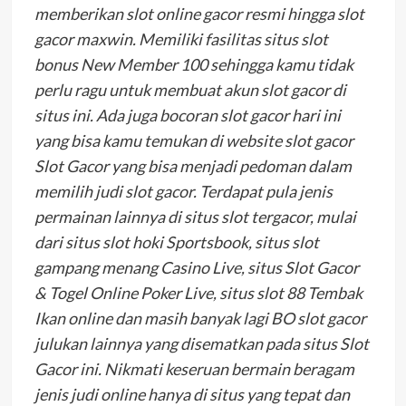
memberikan slot online gacor resmi hingga slot
gacor maxwin. Memiliki fasilitas situs slot
bonus New Member 100 sehingga kamu tidak
perlu ragu untuk membuat akun slot gacor di
situs ini. Ada juga bocoran slot gacor hari ini
yang bisa kamu temukan di website slot gacor
Slot Gacor yang bisa menjadi pedoman dalam
memilih judi slot gacor. Terdapat pula jenis
permainan lainnya di situs slot tergacor, mulai
dari situs slot hoki Sportsbook, situs slot
gampang menang Casino Live, situs Slot Gacor
& Togel Online Poker Live, situs slot 88 Tembak
Ikan online dan masih banyak lagi BO slot gacor
julukan lainnya yang disematkan pada situs Slot
Gacor ini. Nikmati keseruan bermain beragam
jenis judi online hanya di situs yang tepat dan