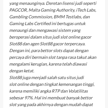
yang menaunginya. Deretan lisensi judi seperti
PAGCOR, Malta Gaming Authority, iTech Labs,
Gambling Commission, BMM Testlabs, dan
Gaming Labs Certified ini bertugas untuk
menaungi dan mengawasi sistem yang
beroperasi dalam situs judi slot online gacor
Slot88 dan agen Slot88 gacor terpercaya.
Dengan ini, para bettor slots dapat dengan
percaya diri bermain slot tanpa rasa takut akan
mengalami kerugian, karena telah diawasi
dengan ketat.
Slot88 juga menjadi salah satu situs judi
slot online dengan tingkat kemenangan tinggi,
karena memiliki angka RTP dan Volatilitas
sebesar 97%. Hal ini membuat banyak bettor
slot yang pada akhirnya dengan mudah dapat