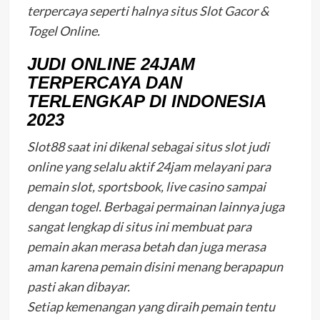
terpercaya seperti halnya situs Slot Gacor &
Togel Online.
JUDI ONLINE 24JAM
TERPERCAYA DAN
TERLENGKAP DI INDONESIA
2023
Slot88 saat ini dikenal sebagai situs slot judi
online yang selalu aktif 24jam melayani para
pemain slot, sportsbook, live casino sampai
dengan togel. Berbagai permainan lainnya juga
sangat lengkap di situs ini membuat para
pemain akan merasa betah dan juga merasa
aman karena pemain disini menang berapapun
pasti akan dibayar.
Setiap kemenangan yang diraih pemain tentu