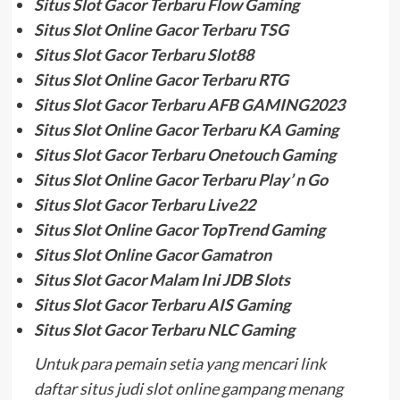
Situs Slot Gacor Terbaru Flow Gaming
Situs Slot Online Gacor Terbaru TSG
Situs Slot Gacor Terbaru Slot88
Situs Slot Online Gacor Terbaru RTG
Situs Slot Gacor Terbaru AFB GAMING2023
Situs Slot Online Gacor Terbaru KA Gaming
Situs Slot Gacor Terbaru Onetouch Gaming
Situs Slot Online Gacor Terbaru Play’ n Go
Situs Slot Gacor Terbaru Live22
Situs Slot Online Gacor TopTrend Gaming
Situs Slot Online Gacor Gamatron
Situs Slot Gacor Malam Ini JDB Slots
Situs Slot Gacor Terbaru AIS Gaming
Situs Slot Gacor Terbaru NLC Gaming
Untuk para pemain setia yang mencari link
daftar situs judi slot online gampang menang