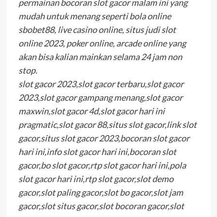
permainan bocoran slot gacor malam ini yang
mudah untuk menang seperti bola online
sbobet88, live casino online, situs judi slot
online 2023, poker online, arcade online yang
akan bisa kalian mainkan selama 24 jam non
stop.
slot gacor 2023,slot gacor terbaru,slot gacor
2023,slot gacor gampang menang,slot gacor
maxwin,slot gacor 4d,slot gacor hari ini
pragmatic,slot gacor 88,situs slot gacor,link slot
gacor,situs slot gacor 2023,bocoran slot gacor
hari ini,info slot gacor hari ini,bocoran slot
gacor,bo slot gacor,rtp slot gacor hari ini,pola
slot gacor hari ini,rtp slot gacor,slot demo
gacor,slot paling gacor,slot bo gacor,slot jam
gacor,slot situs gacor,slot bocoran gacor,slot