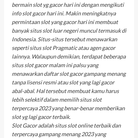
bermain slot yg gacor hari ini dengan mengikuti
info slot gacor hari ini. Makin meningkatnya
permintaan slot yang gacor hari ini membuat
banyak situs slot luar negeri muncul termasuk di
Indonesia. Situs-situs tersebut menawarkan
seperti situs slot Pragmatic atau agen gacor
lainnya. Walaupun demikian, terdapat beberapa
situs slot gacor malam ini palsu yang
menawarkan daftar slot gacor gampang menang
tanpa lisensi resmi atau slot yang lagi gacor
abal-abal. Hal tersebut membuat kamu harus
lebih selektif dalam memilih situs slot
terpercaya 2023 yang benar-benar memberikan
slot yg lagi gacor terbaik.
Slot Gacor adalah situs slot online terbaik dan
terpercaya gampang menang 2023 yang