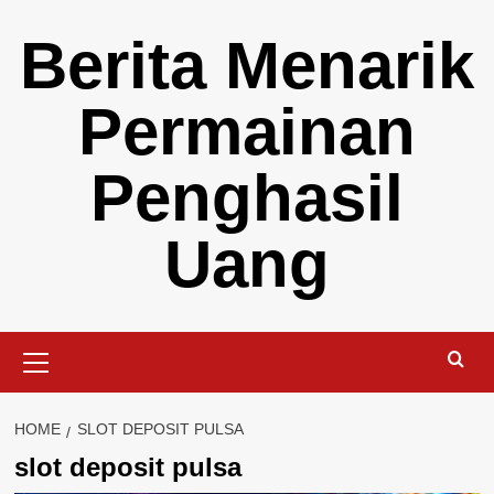
Skip
Berita Menarik
to
content
Permainan
Penghasil
Uang
Primary
Menu
HOME
SLOT DEPOSIT PULSA
slot deposit pulsa