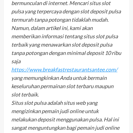
bermunculan di internet. Mencari situs slot
pulsa yang terpercaya dengan slot deposit pulsa
termurah tanpa potongan tidaklah mudah.
Namun, dalam artikel ini, kami akan
memberikan informasi tentang situs slot pulsa
terbaik yang menawarkan slot deposit pulsa
tanpa potongan dengan minimal deposit 10 ribu
saja
https://www.breakfastrestaurantsantee.com/
yang memungkinkan Anda untuk bermain
keseluruhan permainan slot terbaru maupun
slot terbaik.
Situs slot pulsa adalah situs web yang
mengizinkan pemain judi online untuk
melakukan deposit menggunakan pulsa. Hal ini
sangat menguntungkan bagi pemain judi online