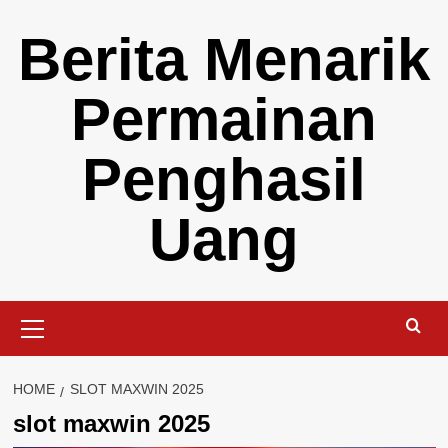
Skip
Berita Menarik
to
content
Permainan
Penghasil
Uang
Primary
Menu
HOME
SLOT MAXWIN 2025
slot maxwin 2025