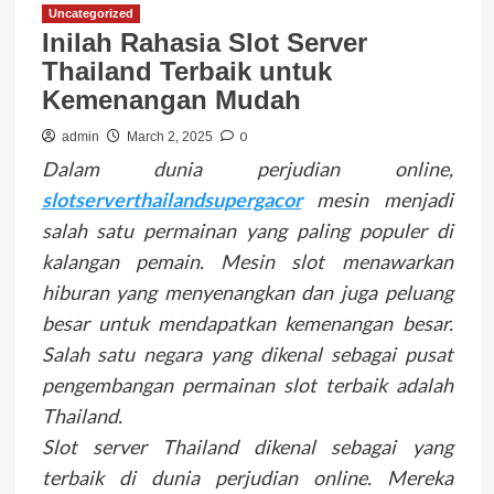
Uncategorized
Inilah Rahasia Slot Server
Thailand Terbaik untuk
Kemenangan Mudah
0
admin
March 2, 2025
Dalam dunia perjudian online,
slotserverthailandsupergacor
mesin menjadi
salah satu permainan yang paling populer di
kalangan pemain. Mesin slot menawarkan
hiburan yang menyenangkan dan juga peluang
besar untuk mendapatkan kemenangan besar.
Salah satu negara yang dikenal sebagai pusat
pengembangan permainan slot terbaik adalah
Thailand.
Slot server Thailand dikenal sebagai yang
terbaik di dunia perjudian online. Mereka