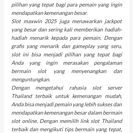
pilihan yang tepat bagi para pemain yang ingin
mendapatkan kemenangan besar.
Slot maxwin 2025 juga menawarkan jackpot
yang besar dan sering kali memberikan hadiah-
hadiah menarik kepada para pemain. Dengan
grafis yang menarik dan gameplay yang seru,
slot ini bisa menjadi pilihan yang tepat bagi
Anda yang ingin merasakan pengalaman
bermain slot yang menyenangkan dan
menguntungkan.
Dengan mengetahui rahasia slot server
Thailand terbaik untuk kemenangan mudah,
Anda bisa menjadi pemain yang lebih sukses dan
mendapatkan kemenangan besar dalam bermain
slot online. Dengan memilih link slot Thailand
terbaik dan mengikuti tips bermain yang tepat,