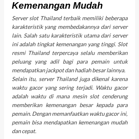
Kemenangan Mudah
Server slot Thailand terbaik memiliki beberapa
karakteristik yang membedakannya dari server
lain. Salah satu karakteristik utama dari server
ini adalah tingkat kemenangan yang tinggi. Slot
resmi Thailand terpercaya selalu memberikan
peluang yang adil bagi para pemain untuk
mendapatkan jackpot dan hadiah besar lainnya.
Selain itu, server Thailand juga dikenal karena
waktu gacor yang sering terjadi. Waktu gacor
adalah waktu di mana mesin slot cenderung
memberikan kemenangan besar kepada para
pemain. Dengan memanfaatkan waktu gacor ini,
pemain bisa mendapatkan kemenangan mudah
dan cepat.