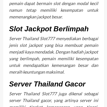
pemain dapat bermain slot dengan modal kecil
namun tetap memiliki kesempatan untuk
memenangkan jackpot besar.
Slot Jackpot Berlimpah
Server Thailand Slot777 menyediakan berbagai
jenis slot jackpot yang bisa membuat pemain
menjadi kaya mendadak. Dengan hadiah jackpot
yang berlimpah, pemain memiliki kesempatan
untuk mendapatkan kemenangan besar dan
meraih keuntungan maksimal.
Server Thailand Gacor
Server Thailand Slot777 juga dikenal sebagai
server Thailand gacor, yang artinya server ini
memiliki tingkat kemenangan yang tinggi.