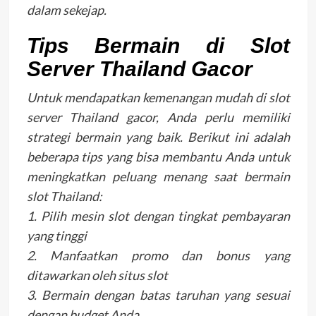
dalam sekejap.
Tips Bermain di Slot
Server Thailand Gacor
Untuk mendapatkan kemenangan mudah di slot
server Thailand gacor, Anda perlu memiliki
strategi bermain yang baik. Berikut ini adalah
beberapa tips yang bisa membantu Anda untuk
meningkatkan peluang menang saat bermain
slot Thailand:
1. Pilih mesin slot dengan tingkat pembayaran
yang tinggi
2. Manfaatkan promo dan bonus yang
ditawarkan oleh situs slot
3. Bermain dengan batas taruhan yang sesuai
dengan budget Anda