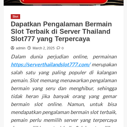
Slot
Dapatkan Pengalaman Bermain
Slot Terbaik di Server Thailand
Slot777 yang Terpercaya
0
admin
March 2, 2025
Dalam dunia perjudian online, permainan
https://serverthailandslot777.com/
merupakan
salah satu yang paling populer di kalangan
pemain. Slot memang menawarkan pengalaman
bermain yang seru dan menghibur, sehingga
tidak heran jika banyak orang yang gemar
bermain slot online. Namun, untuk bisa
mendapatkan pengalaman bermain slot terbaik,
pemain perlu memilih server yang terpercaya