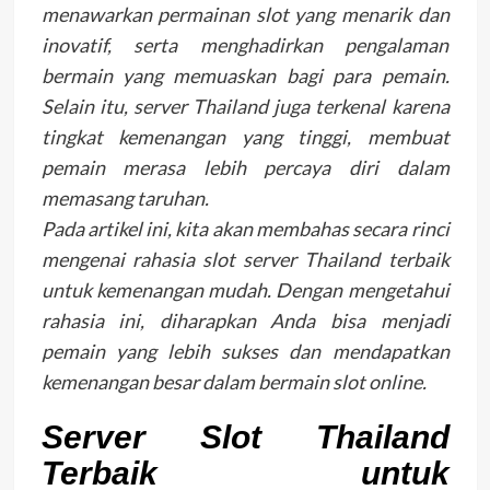
menawarkan permainan slot yang menarik dan
inovatif, serta menghadirkan pengalaman
bermain yang memuaskan bagi para pemain.
Selain itu, server Thailand juga terkenal karena
tingkat kemenangan yang tinggi, membuat
pemain merasa lebih percaya diri dalam
memasang taruhan.
Pada artikel ini, kita akan membahas secara rinci
mengenai rahasia slot server Thailand terbaik
untuk kemenangan mudah. Dengan mengetahui
rahasia ini, diharapkan Anda bisa menjadi
pemain yang lebih sukses dan mendapatkan
kemenangan besar dalam bermain slot online.
Server Slot Thailand
Terbaik untuk