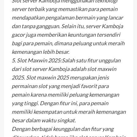
Slot server Kamboja menggunakan teknologi
server terbaik yang memastikan para pemain
mendapatkan pengalaman bermain yang lancar
dan tanpa gangguan. Selain itu, server Kamboja
gacor juga memberikan keuntungan tersendiri
bagi para pemain, dimana peluang untuk meraih
kemenangan lebih besar.
5. Slot Maxwin 2025:Salah satu fitur unggulan
dari slot server Kamboja adalah slot maxwin
2025. Slot maxwin 2025 merupakan jenis
permainan slot yang menjadi favorit para
pemain karena memiliki peluang kemenangan
yang tinggi. Dengan fitur ini, para pemain
memiliki kesempatan untuk meraih kemenangan
besar dalam waktu singkat.
Dengan berbagai keunggulan dan fitur yang