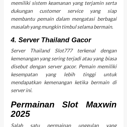
memiliki sistem keamanan yang terjamin serta
dukungan customer service yang siap
membantu pemain dalam mengatasi berbagai
masalah yang mungkin timbul selama bermain.
4. Server Thailand Gacor
Server Thailand Slot777 terkenal dengan
kemenangan yang sering terjadi atau yang biasa
disebut dengan server gacor. Pemain memiliki
kesempatan yang lebih tinggi untuk
mendapatkan kemenangan ketika bermain di
server ini.
Permainan Slot Maxwin
2025
Salah satu permainan unggulan yang