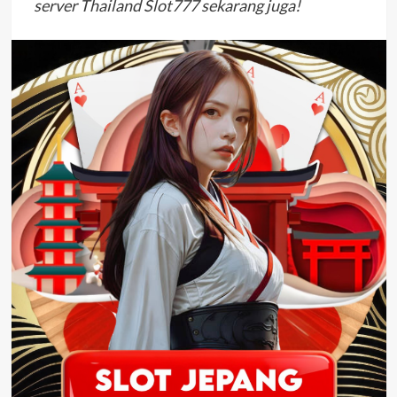
server Thailand Slot777 sekarang juga!