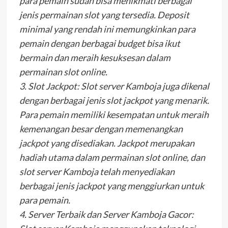
para pemain sudah bisa menikmati berbagai
jenis permainan slot yang tersedia. Deposit
minimal yang rendah ini memungkinkan para
pemain dengan berbagai budget bisa ikut
bermain dan meraih kesuksesan dalam
permainan slot online.
3. Slot Jackpot: Slot server Kamboja juga dikenal
dengan berbagai jenis slot jackpot yang menarik.
Para pemain memiliki kesempatan untuk meraih
kemenangan besar dengan memenangkan
jackpot yang disediakan. Jackpot merupakan
hadiah utama dalam permainan slot online, dan
slot server Kamboja telah menyediakan
berbagai jenis jackpot yang menggiurkan untuk
para pemain.
4. Server Terbaik dan Server Kamboja Gacor: