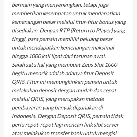
bermain yang menyenangkan, tetapi juga
memberikan kesempatan untuk mendapatkan
kemenangan besar melalui fitur-fitur bonus yang
disediakan. Dengan RTP (Return to Player) yang
tinggi, para pemain memiliki peluang besar
untuk mendapatkan kemenangan maksimal
hingga 1000 kali lipat dari taruhan awal.
Salah satu hal yang membuat Zeus Slot 1000
begitu menarik adalah adanya fitur Deposit
QRIS. Fitur ini memungkinkan pemain untuk
melakukan deposit dengan mudah dan cepat
melalui QRIS, yang merupakan metode
pembayaran yang banyak digunakan di
Indonesia. Dengan Deposit QRIS, pemain tidak
perlu repot-repot lagi mencari link slot server
atau melakukan transfer bank untuk mengisi