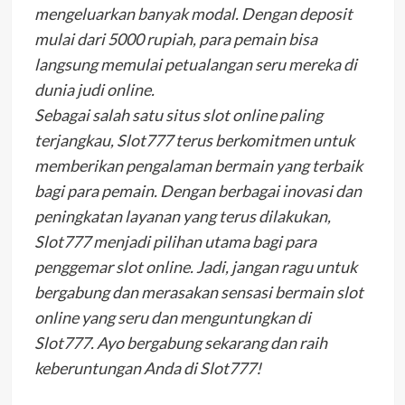
mengeluarkan banyak modal. Dengan deposit
mulai dari 5000 rupiah, para pemain bisa
langsung memulai petualangan seru mereka di
dunia judi online.
Sebagai salah satu situs slot online paling
terjangkau, Slot777 terus berkomitmen untuk
memberikan pengalaman bermain yang terbaik
bagi para pemain. Dengan berbagai inovasi dan
peningkatan layanan yang terus dilakukan,
Slot777 menjadi pilihan utama bagi para
penggemar slot online. Jadi, jangan ragu untuk
bergabung dan merasakan sensasi bermain slot
online yang seru dan menguntungkan di
Slot777. Ayo bergabung sekarang dan raih
keberuntungan Anda di Slot777!