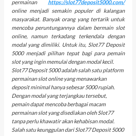
permainan
https://slot77deposit5000.com/
online menjadi semakin populer di kalangan
masyarakat. Banyak orang yang tertarik untuk
mencoba peruntungannya dalam bermain slot
online, namun terkadang terkendala dengan
modal yang dimiliki. Untuk itu, Slot77 Deposit
5000 menjadi pilihan tepat bagi para pemain
slot yang ingin memulai dengan modal kecil.
Slot77 Deposit 5000 adalah salah satu platform
permainan slot online yang menawarkan
deposit minimal hanya sebesar 5000 rupiah.
Dengan modal yang terjangkau tersebut,
pemain dapat mencoba berbagai macam
permainan slot yang disediakan oleh Slot77
tanpa perlu khawatir akan kehabisan modal.
Salah satu keunggulan dari Slot77 Deposit 5000