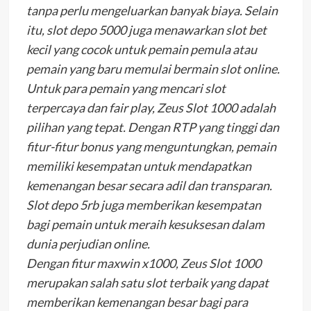
tanpa perlu mengeluarkan banyak biaya. Selain
itu, slot depo 5000 juga menawarkan slot bet
kecil yang cocok untuk pemain pemula atau
pemain yang baru memulai bermain slot online.
Untuk para pemain yang mencari slot
terpercaya dan fair play, Zeus Slot 1000 adalah
pilihan yang tepat. Dengan RTP yang tinggi dan
fitur-fitur bonus yang menguntungkan, pemain
memiliki kesempatan untuk mendapatkan
kemenangan besar secara adil dan transparan.
Slot depo 5rb juga memberikan kesempatan
bagi pemain untuk meraih kesuksesan dalam
dunia perjudian online.
Dengan fitur maxwin x1000, Zeus Slot 1000
merupakan salah satu slot terbaik yang dapat
memberikan kemenangan besar bagi para