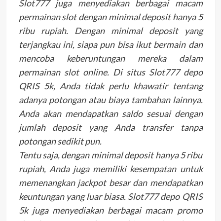
Slot777 juga menyediakan berbagai macam
permainan slot dengan minimal deposit hanya 5
ribu rupiah. Dengan minimal deposit yang
terjangkau ini, siapa pun bisa ikut bermain dan
mencoba keberuntungan mereka dalam
permainan slot online. Di situs Slot777 depo
QRIS 5k, Anda tidak perlu khawatir tentang
adanya potongan atau biaya tambahan lainnya.
Anda akan mendapatkan saldo sesuai dengan
jumlah deposit yang Anda transfer tanpa
potongan sedikit pun.
Tentu saja, dengan minimal deposit hanya 5 ribu
rupiah, Anda juga memiliki kesempatan untuk
memenangkan jackpot besar dan mendapatkan
keuntungan yang luar biasa. Slot777 depo QRIS
5k juga menyediakan berbagai macam promo