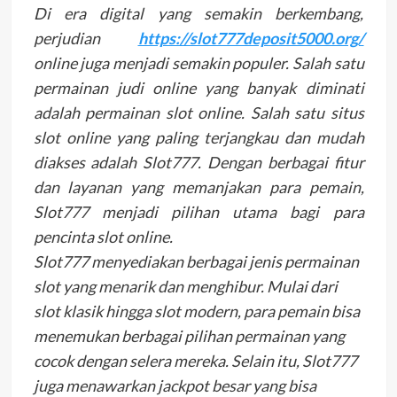
Di era digital yang semakin berkembang,
perjudian
https://slot777deposit5000.org/
online juga menjadi semakin populer. Salah satu
permainan judi online yang banyak diminati
adalah permainan slot online. Salah satu situs
slot online yang paling terjangkau dan mudah
diakses adalah Slot777. Dengan berbagai fitur
dan layanan yang memanjakan para pemain,
Slot777 menjadi pilihan utama bagi para
pencinta slot online.
Slot777 menyediakan berbagai jenis permainan
slot yang menarik dan menghibur. Mulai dari
slot klasik hingga slot modern, para pemain bisa
menemukan berbagai pilihan permainan yang
cocok dengan selera mereka. Selain itu, Slot777
juga menawarkan jackpot besar yang bisa