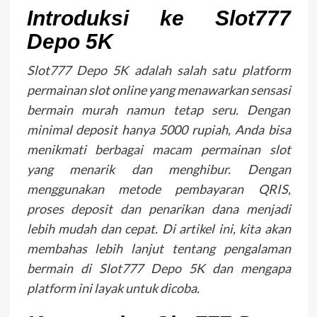
Introduksi ke Slot777
Depo 5K
Slot777 Depo 5K adalah salah satu platform
permainan slot online yang menawarkan sensasi
bermain murah namun tetap seru. Dengan
minimal deposit hanya 5000 rupiah, Anda bisa
menikmati berbagai macam permainan slot
yang menarik dan menghibur. Dengan
menggunakan metode pembayaran QRIS,
proses deposit dan penarikan dana menjadi
lebih mudah dan cepat. Di artikel ini, kita akan
membahas lebih lanjut tentang pengalaman
bermain di Slot777 Depo 5K dan mengapa
platform ini layak untuk dicoba.