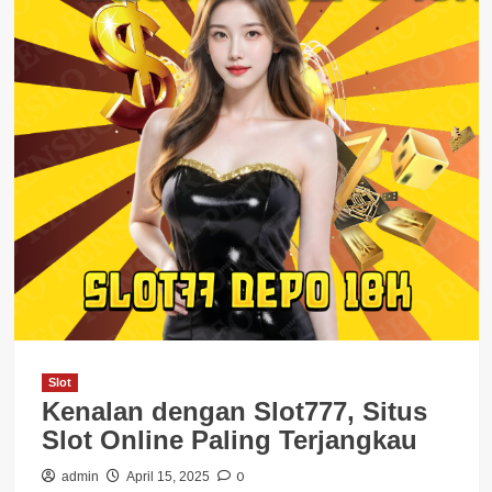
Slot
Kenalan dengan Slot777, Situs
Slot Online Paling Terjangkau
0
admin
April 15, 2025