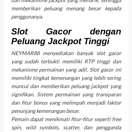
memberikan peluang menang besar kepada
penggunanya.
Slot Gacor dengan
Peluang Jackpot Tinggi
NEYMAR88 menyediakan banyak slot gacor
yang sudah terbukti memiliki RTP tinggi dan
mekanisme permainan yang adil. Slot gacor ini
memiliki tingkat kemenangan yang lebih sering
muncul dan memberikan peluang jackpot yang
signifikan. Sistem permainan yang transparan
dan fitur bonus yang melimpah menjadi faktor
penunjang kemenangan besar.
Pemain dapat menikmati fitur-fitur seperti free
spin, wild symbols, scatter, dan pengganda