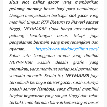
situs slot paling gacor
yang memberikan
peluang menang besar
bagi para pemainnya.
Dengan menyediakan berbagai
slot gacor
yang
memiliki tingkat
RTP (Return to Player) sangat
tinggi
, NEYMAR88 tidak hanya menawarkan
peluang keuntungan besar, tetapi juga
pengalaman bermain yang menyenangkan
dan
nyaman
.
https://www.aladdingrillmn.com/
Salah satu keunggulan utama yang dimiliki
NEYMAR88 adalah
desain grafis yang
memukau
, yang membuat setiap sesi permainan
semakin menarik. Selain itu,
NEYMAR88
juga
tersedia di berbagai
server gacor
, salah satunya
adalah
server Kamboja
, yang dikenal memiliki
tingkat
kegacoran
yang sangat tinggi dan telah
terbukti memberikan banyak kemenangan besar