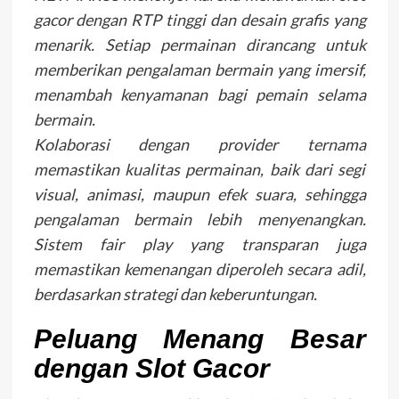
gacor dengan RTP tinggi dan desain grafis yang
menarik. Setiap permainan dirancang untuk
memberikan pengalaman bermain yang imersif,
menambah kenyamanan bagi pemain selama
bermain.
Kolaborasi dengan provider ternama
memastikan kualitas permainan, baik dari segi
visual, animasi, maupun efek suara, sehingga
pengalaman bermain lebih menyenangkan.
Sistem fair play yang transparan juga
memastikan kemenangan diperoleh secara adil,
berdasarkan strategi dan keberuntungan.
Peluang Menang Besar
dengan Slot Gacor