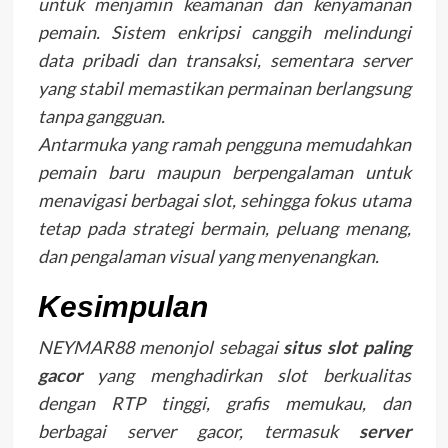
untuk menjamin keamanan dan kenyamanan
pemain. Sistem enkripsi canggih melindungi
data pribadi dan transaksi, sementara server
yang stabil memastikan permainan berlangsung
tanpa gangguan.
Antarmuka yang ramah pengguna memudahkan
pemain baru maupun berpengalaman untuk
menavigasi berbagai slot, sehingga fokus utama
tetap pada strategi bermain, peluang menang,
dan pengalaman visual yang menyenangkan.
Kesimpulan
NEYMAR88 menonjol sebagai
situs slot paling
gacor
yang menghadirkan slot berkualitas
dengan RTP tinggi, grafis memukau, dan
berbagai server gacor, termasuk
server