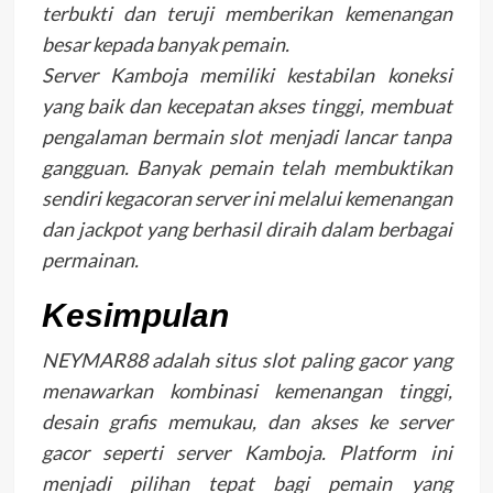
terbukti dan teruji memberikan kemenangan
besar kepada banyak pemain.
Server Kamboja memiliki kestabilan koneksi
yang baik dan kecepatan akses tinggi, membuat
pengalaman bermain slot menjadi lancar tanpa
gangguan. Banyak pemain telah membuktikan
sendiri kegacoran server ini melalui kemenangan
dan jackpot yang berhasil diraih dalam berbagai
permainan.
Kesimpulan
NEYMAR88 adalah situs slot paling gacor yang
menawarkan kombinasi kemenangan tinggi,
desain grafis memukau, dan akses ke server
gacor seperti server Kamboja. Platform ini
menjadi pilihan tepat bagi pemain yang