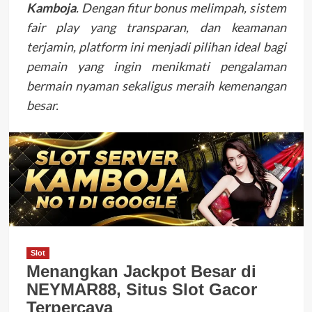
Kamboja
. Dengan fitur bonus melimpah, sistem
fair play yang transparan, dan keamanan
terjamin, platform ini menjadi pilihan ideal bagi
pemain yang ingin menikmati pengalaman
bermain nyaman sekaligus meraih kemenangan
besar.
Slot
Menangkan Jackpot Besar di
NEYMAR88, Situs Slot Gacor
Terpercaya