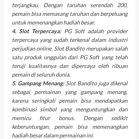
terjangkau. Dengan taruhan serendah 200,
pemain bisa memasang taruhan dan berpeluang
untuk memenangkan hadiah besar.
4. Slot Terpercaya:
PG Soft adalah provider
terpercaya yang sudah terkenal dalam industri
perjudian online. Slot Bandito merupakan salah
satu produk unggulan dari PG Soft yang telah
teruji kualitasnya dan dipercaya oleh ribuan
pemain di seluruh dunia.
5. Gampang Menang:
Slot Bandito juga dikenal
sebagai permainan yang gampang menang,
karena seringkali pemain bisa mendapatkan
kombinasi simbol yang menguntungkan dan
memicu fitur bonus. Dengan sedikit
keberuntungan, pemain bisa memenangkan
hadiah besar dalam permainan ini.