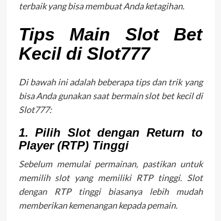
terbaik yang bisa membuat Anda ketagihan.
Tips Main Slot Bet
Kecil di Slot777
Di bawah ini adalah beberapa tips dan trik yang
bisa Anda gunakan saat bermain slot bet kecil di
Slot777:
1. Pilih Slot dengan Return to
Player (RTP) Tinggi
Sebelum memulai permainan, pastikan untuk
memilih slot yang memiliki RTP tinggi. Slot
dengan RTP tinggi biasanya lebih mudah
memberikan kemenangan kepada pemain.