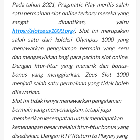
Pada tahun 2021, Pragmatic Play merilis salah
satu permainan slot online terbaru mereka yang
sangat dinantikan, yaitu
https://slotzeus1000.org/
. Slot ini merupakan
salah satu dari koleksi Olympus 1000 yang
menawarkan pengalaman bermain yang seru
dan mengasyikkan bagi para pecinta slot online.
Dengan fitur-fitur yang menarik dan bonus-
bonus yang menggiurkan, Zeus Slot 1000
menjadi salah satu permainan yang tidak boleh
dilewatkan.
Slot ini tidak hanya menawarkan pengalaman
bermain yang menyenangkan, tetapi juga
memberikan kesempatan untuk mendapatkan
kemenangan besar melalui fitur-fitur bonus yang
disediakan. Dengan RTP (Return to Player) yang