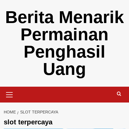
Skip
Berita Menarik
to
content
Permainan
Penghasil
Uang
Primary
Menu
HOME
SLOT TERPERCAYA
slot terpercaya