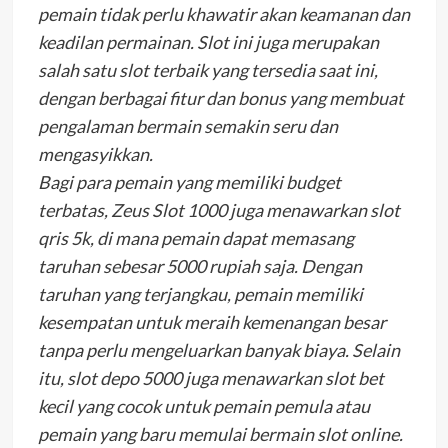
pemain tidak perlu khawatir akan keamanan dan
keadilan permainan. Slot ini juga merupakan
salah satu slot terbaik yang tersedia saat ini,
dengan berbagai fitur dan bonus yang membuat
pengalaman bermain semakin seru dan
mengasyikkan.
Bagi para pemain yang memiliki budget
terbatas, Zeus Slot 1000 juga menawarkan slot
qris 5k, di mana pemain dapat memasang
taruhan sebesar 5000 rupiah saja. Dengan
taruhan yang terjangkau, pemain memiliki
kesempatan untuk meraih kemenangan besar
tanpa perlu mengeluarkan banyak biaya. Selain
itu, slot depo 5000 juga menawarkan slot bet
kecil yang cocok untuk pemain pemula atau
pemain yang baru memulai bermain slot online.