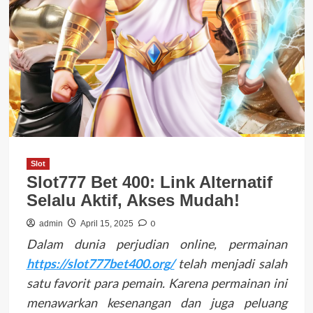
Slot
Slot777 Bet 400: Link Alternatif
Selalu Aktif, Akses Mudah!
0
admin
April 15, 2025
Dalam dunia perjudian online, permainan
https://slot777bet400.org/
telah menjadi salah
satu favorit para pemain. Karena permainan ini
menawarkan kesenangan dan juga peluang