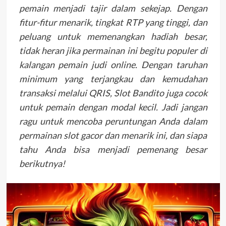
pemain menjadi tajir dalam sekejap. Dengan
fitur-fitur menarik, tingkat RTP yang tinggi, dan
peluang untuk memenangkan hadiah besar,
tidak heran jika permainan ini begitu populer di
kalangan pemain judi online. Dengan taruhan
minimum yang terjangkau dan kemudahan
transaksi melalui QRIS, Slot Bandito juga cocok
untuk pemain dengan modal kecil. Jadi jangan
ragu untuk mencoba peruntungan Anda dalam
permainan slot gacor dan menarik ini, dan siapa
tahu Anda bisa menjadi pemenang besar
berikutnya!