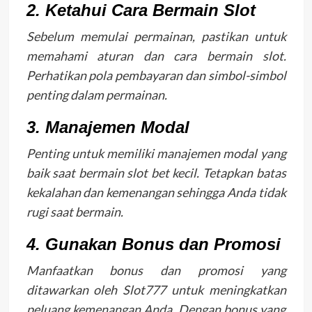
2. Ketahui Cara Bermain Slot
Sebelum memulai permainan, pastikan untuk
memahami aturan dan cara bermain slot.
Perhatikan pola pembayaran dan simbol-simbol
penting dalam permainan.
3. Manajemen Modal
Penting untuk memiliki manajemen modal yang
baik saat bermain slot bet kecil. Tetapkan batas
kekalahan dan kemenangan sehingga Anda tidak
rugi saat bermain.
4. Gunakan Bonus dan Promosi
Manfaatkan bonus dan promosi yang
ditawarkan oleh Slot777 untuk meningkatkan
peluang kemenangan Anda. Dengan bonus yang