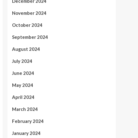
December 2024
November 2024
October 2024
September 2024
August 2024
July 2024
June 2024
May 2024
April 2024
March 2024
February 2024
January 2024