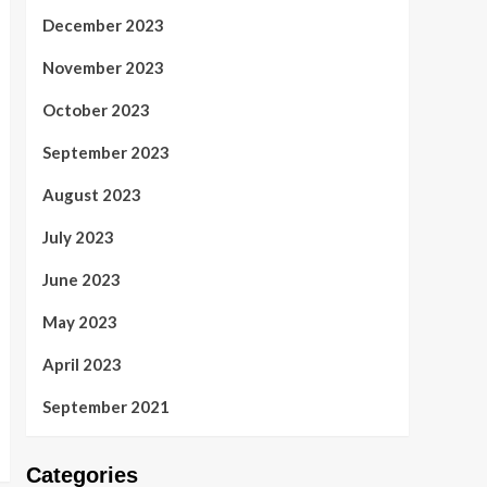
December 2023
November 2023
October 2023
September 2023
August 2023
July 2023
June 2023
May 2023
April 2023
September 2021
Categories