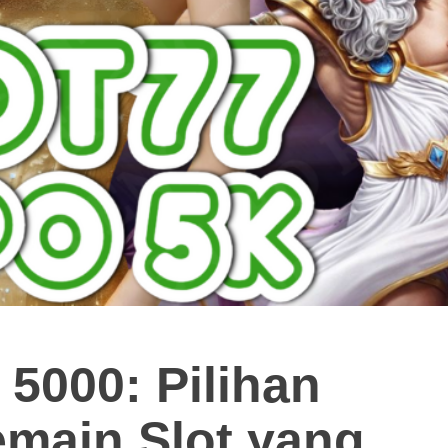
 5000: Pilihan
emain Slot yang