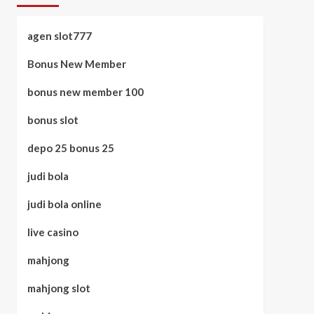
agen slot777
Bonus New Member
bonus new member 100
bonus slot
depo 25 bonus 25
judi bola
judi bola online
live casino
mahjong
mahjong slot