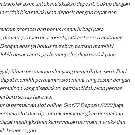
n transfer bank untuk melakukan deposit. Cukup dengan
in sudah bisa melakukan deposit dengan cepat dan
i macam promosi dan bonus menarik bagi para
5k, dimana pemain bisa mendapatkan bonus tambahan
. Dengan adanya bonus tersebut, pemain memiliki
ebih besar tanpa perlu mengeluarkan modal yang
gai pilihan permainan slot yang menarik dan seru. Dari
in dapat memilih permainan slot mana yang sesuai dengan
ermainan yang disediakan, pemain tidak akan pernah
l baru setiap harinya.
nia permainan slot online, Slot77 Deposit 5000 juga
bermain slot dan tips untuk memenangkan permainan.
 dapat meningkatkan kemampuan bermain mereka dan
aih kemenangan.