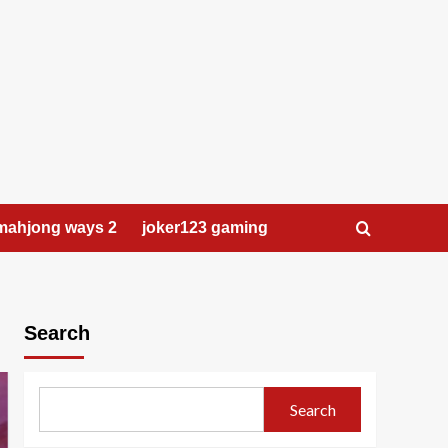
mahjong ways 2
joker123 gaming
Search
Search