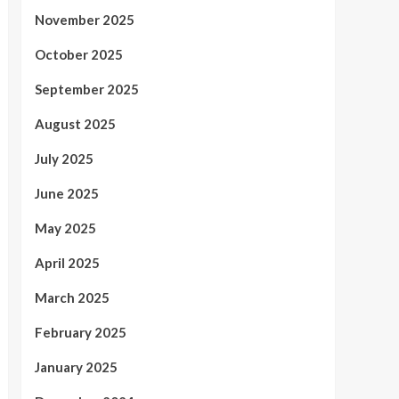
November 2025
October 2025
September 2025
August 2025
July 2025
June 2025
May 2025
April 2025
March 2025
February 2025
January 2025