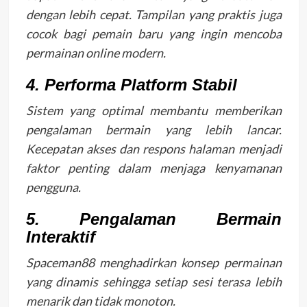
dengan lebih cepat. Tampilan yang praktis juga
cocok bagi pemain baru yang ingin mencoba
permainan online modern.
4. Performa Platform Stabil
Sistem yang optimal membantu memberikan
pengalaman bermain yang lebih lancar.
Kecepatan akses dan respons halaman menjadi
faktor penting dalam menjaga kenyamanan
pengguna.
5. Pengalaman Bermain
Interaktif
Spaceman88 menghadirkan konsep permainan
yang dinamis sehingga setiap sesi terasa lebih
menarik dan tidak monoton.