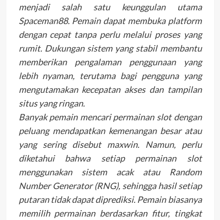
menjadi salah satu keunggulan utama
Spaceman88. Pemain dapat membuka platform
dengan cepat tanpa perlu melalui proses yang
rumit. Dukungan sistem yang stabil membantu
memberikan pengalaman penggunaan yang
lebih nyaman, terutama bagi pengguna yang
mengutamakan kecepatan akses dan tampilan
situs yang ringan.
Banyak pemain mencari permainan slot dengan
peluang mendapatkan kemenangan besar atau
yang sering disebut maxwin. Namun, perlu
diketahui bahwa setiap permainan slot
menggunakan sistem acak atau Random
Number Generator (RNG), sehingga hasil setiap
putaran tidak dapat diprediksi. Pemain biasanya
memilih permainan berdasarkan fitur, tingkat