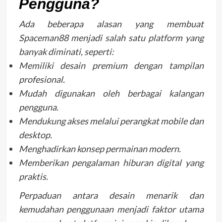
Pengguna?
Ada beberapa alasan yang membuat
Spaceman88 menjadi salah satu platform yang
banyak diminati, seperti:
Memiliki desain premium dengan tampilan
profesional.
Mudah digunakan oleh berbagai kalangan
pengguna.
Mendukung akses melalui perangkat mobile dan
desktop.
Menghadirkan konsep permainan modern.
Memberikan pengalaman hiburan digital yang
praktis.
Perpaduan antara desain menarik dan
kemudahan penggunaan menjadi faktor utama