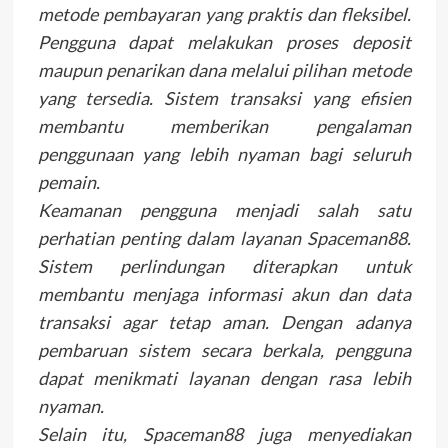
metode pembayaran yang praktis dan fleksibel.
Pengguna dapat melakukan proses deposit
maupun penarikan dana melalui pilihan metode
yang tersedia. Sistem transaksi yang efisien
membantu memberikan pengalaman
penggunaan yang lebih nyaman bagi seluruh
pemain.
Keamanan pengguna menjadi salah satu
perhatian penting dalam layanan Spaceman88.
Sistem perlindungan diterapkan untuk
membantu menjaga informasi akun dan data
transaksi agar tetap aman. Dengan adanya
pembaruan sistem secara berkala, pengguna
dapat menikmati layanan dengan rasa lebih
nyaman.
Selain itu, Spaceman88 juga menyediakan