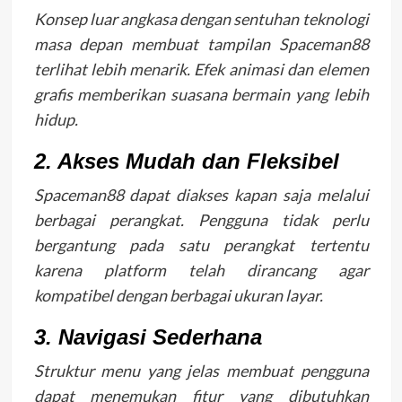
Konsep luar angkasa dengan sentuhan teknologi
masa depan membuat tampilan Spaceman88
terlihat lebih menarik. Efek animasi dan elemen
grafis memberikan suasana bermain yang lebih
hidup.
2. Akses Mudah dan Fleksibel
Spaceman88 dapat diakses kapan saja melalui
berbagai perangkat. Pengguna tidak perlu
bergantung pada satu perangkat tertentu
karena platform telah dirancang agar
kompatibel dengan berbagai ukuran layar.
3. Navigasi Sederhana
Struktur menu yang jelas membuat pengguna
dapat menemukan fitur yang dibutuhkan