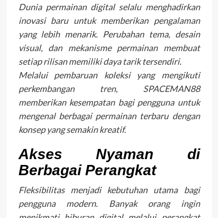
Dunia permainan digital selalu menghadirkan
inovasi baru untuk memberikan pengalaman
yang lebih menarik. Perubahan tema, desain
visual, dan mekanisme permainan membuat
setiap rilisan memiliki daya tarik tersendiri.
Melalui pembaruan koleksi yang mengikuti
perkembangan tren, SPACEMAN88
memberikan kesempatan bagi pengguna untuk
mengenal berbagai permainan terbaru dengan
konsep yang semakin kreatif.
Akses Nyaman di
Berbagai Perangkat
Fleksibilitas menjadi kebutuhan utama bagi
pengguna modern. Banyak orang ingin
menikmati hiburan digital melalui perangkat