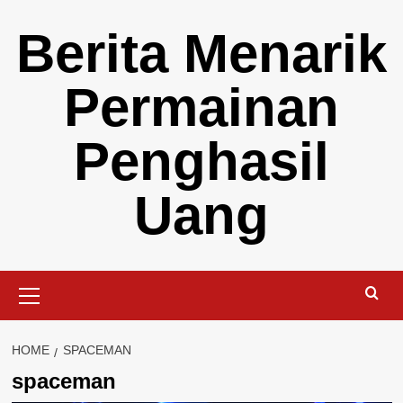
Skip
Berita Menarik
to
content
Permainan
Penghasil
Uang
Primary
Menu
HOME
SPACEMAN
spaceman