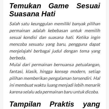
Temukan Game Sesuai
Suasana Hati
Salah satu keunggulan memiliki banyak pilihan
permainan adalah kebebasan untuk memilih
sesuai kondisi dan suasana hati. Ketika ingin
mencoba sesuatu yang baru, pengguna dapat
menjelajahi berbagai judul dengan tema yang
berbeda.
Mulai dari permainan bernuansa petualangan,
fantasi, klasik, hingga konsep modern, setiap
pilihan memberikan pengalaman tersendiri. Hal
ini membuat waktu luang menjadi lebih menarik
karena selalu ada permainan baru untuk dicoba.
Tampilan Praktis yang