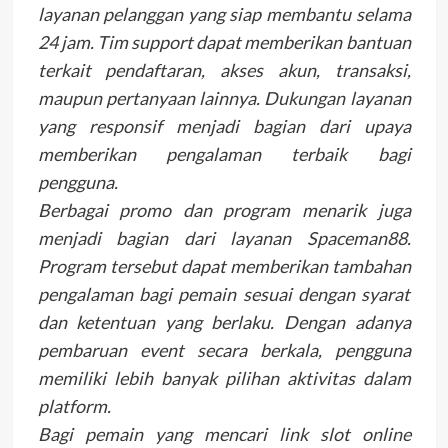
layanan pelanggan yang siap membantu selama
24 jam. Tim support dapat memberikan bantuan
terkait pendaftaran, akses akun, transaksi,
maupun pertanyaan lainnya. Dukungan layanan
yang responsif menjadi bagian dari upaya
memberikan pengalaman terbaik bagi
pengguna.
Berbagai promo dan program menarik juga
menjadi bagian dari layanan Spaceman88.
Program tersebut dapat memberikan tambahan
pengalaman bagi pemain sesuai dengan syarat
dan ketentuan yang berlaku. Dengan adanya
pembaruan event secara berkala, pengguna
memiliki lebih banyak pilihan aktivitas dalam
platform.
Bagi pemain yang mencari link slot online