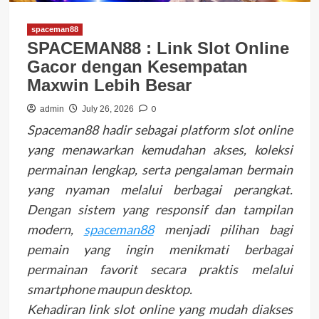
spaceman88
SPACEMAN88 : Link Slot Online
Gacor dengan Kesempatan
Maxwin Lebih Besar
0
admin
July 26, 2026
Spaceman88 hadir sebagai platform slot online
yang menawarkan kemudahan akses, koleksi
permainan lengkap, serta pengalaman bermain
yang nyaman melalui berbagai perangkat.
Dengan sistem yang responsif dan tampilan
modern,
spaceman88
menjadi pilihan bagi
pemain yang ingin menikmati berbagai
permainan favorit secara praktis melalui
smartphone maupun desktop.
Kehadiran link slot online yang mudah diakses