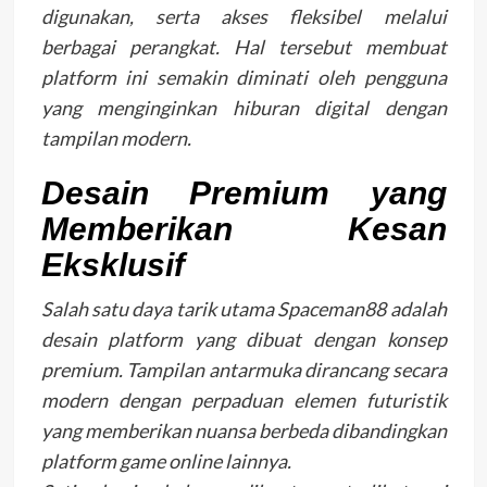
digunakan, serta akses fleksibel melalui
berbagai perangkat. Hal tersebut membuat
platform ini semakin diminati oleh pengguna
yang menginginkan hiburan digital dengan
tampilan modern.
Desain Premium yang
Memberikan Kesan
Eksklusif
Salah satu daya tarik utama Spaceman88 adalah
desain platform yang dibuat dengan konsep
premium. Tampilan antarmuka dirancang secara
modern dengan perpaduan elemen futuristik
yang memberikan nuansa berbeda dibandingkan
platform game online lainnya.