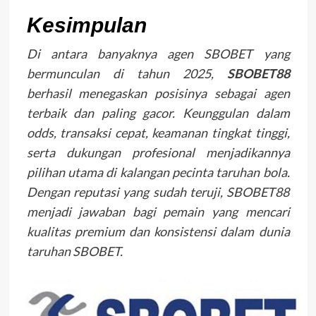
Kesimpulan
Di antara banyaknya agen SBOBET yang
bermunculan di tahun 2025,
SBOBET88
berhasil menegaskan posisinya sebagai agen
terbaik dan paling gacor. Keunggulan dalam
odds, transaksi cepat, keamanan tingkat tinggi,
serta dukungan profesional menjadikannya
pilihan utama di kalangan pecinta taruhan bola.
Dengan reputasi yang sudah teruji, SBOBET88
menjadi jawaban bagi pemain yang mencari
kualitas premium dan konsistensi dalam dunia
taruhan SBOBET.