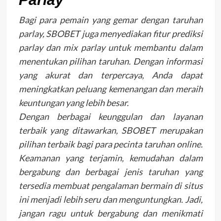
Bagi para pemain yang gemar dengan taruhan
parlay, SBOBET juga menyediakan fitur prediksi
parlay dan mix parlay untuk membantu dalam
menentukan pilihan taruhan. Dengan informasi
yang akurat dan terpercaya, Anda dapat
meningkatkan peluang kemenangan dan meraih
keuntungan yang lebih besar.
Dengan berbagai keunggulan dan layanan
terbaik yang ditawarkan, SBOBET merupakan
pilihan terbaik bagi para pecinta taruhan online.
Keamanan yang terjamin, kemudahan dalam
bergabung dan berbagai jenis taruhan yang
tersedia membuat pengalaman bermain di situs
ini menjadi lebih seru dan menguntungkan. Jadi,
jangan ragu untuk bergabung dan menikmati