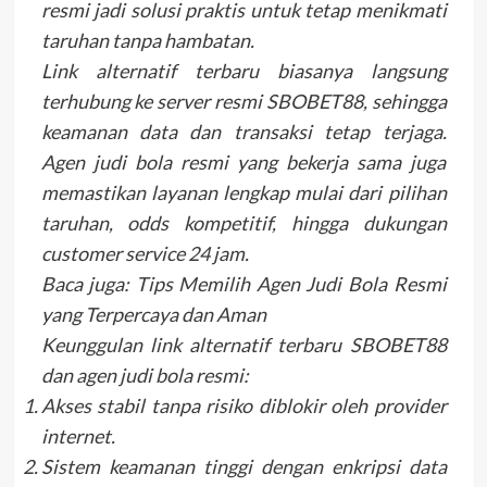
resmi jadi solusi praktis untuk tetap menikmati
taruhan tanpa hambatan.
Link alternatif terbaru biasanya langsung
terhubung ke server resmi SBOBET88, sehingga
keamanan data dan transaksi tetap terjaga.
Agen judi bola resmi yang bekerja sama juga
memastikan layanan lengkap mulai dari pilihan
taruhan, odds kompetitif, hingga dukungan
customer service 24 jam.
Baca juga: Tips Memilih Agen Judi Bola Resmi
yang Terpercaya dan Aman
Keunggulan link alternatif terbaru SBOBET88
dan agen judi bola resmi:
Akses stabil tanpa risiko diblokir oleh provider
internet.
Sistem keamanan tinggi dengan enkripsi data