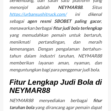
berkembang, dan salah satu platform yang
menonjol adalah
NEYMAR88
. Situs
https://urbansushitruck.com/
ini dikenal
sebagai
agen resmi SBOBET paling gacor
,
menawarkan berbagai
fitur judi bola terlengkap
yang memudahkan pemain untuk bertaruh,
menikmati pertandingan, dan meraih
kemenangan. Dengan pengalaman bertahun-
tahun dalam industri taruhan, NEYMAR88
memberikan layanan aman, nyaman, dan
menguntungkan bagi para penggemar judi bola.
Fitur Lengkap Judi Bola di
NEYMAR88
NEYMAR88 menyediakan berbagai
fitur
taruhan bola
yang dirancang agar pemain dapat