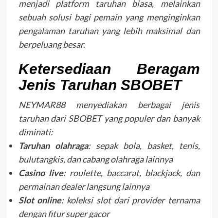
menjadi platform taruhan biasa, melainkan
sebuah solusi bagi pemain yang menginginkan
pengalaman taruhan yang lebih maksimal dan
berpeluang besar.
Ketersediaan Beragam
Jenis Taruhan SBOBET
NEYMAR88 menyediakan berbagai jenis
taruhan dari SBOBET yang populer dan banyak
diminati:
Taruhan olahraga
: sepak bola, basket, tenis,
bulutangkis, dan cabang olahraga lainnya
Casino live
: roulette, baccarat, blackjack, dan
permainan dealer langsung lainnya
Slot online
: koleksi slot dari provider ternama
dengan fitur super gacor