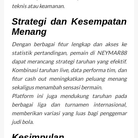
teknis atau keamanan.
Strategi dan Kesempatan
Menang
Dengan berbagai fitur lengkap dan akses ke
statistik pertandingan, pemain di NEYMAR88
dapat merancang strategi taruhan yang efektif.
Kombinasi taruhan live, data performa tim, dan
fitur cash out meningkatkan peluang menang
sekaligus menambah sensasi bermain.
Platform ini juga mendukung taruhan pada
berbagai liga dan turnamen internasional,
memberikan variasi yang luas bagi penggemar
judi bola.
Kesimpulan