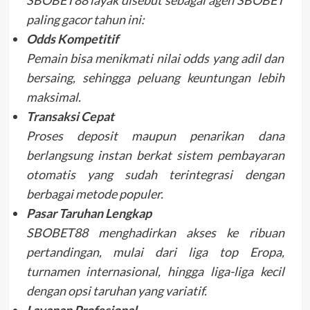
SBOBET88 layak disebut sebagai agen SBOBET
paling gacor tahun ini:
Odds Kompetitif
Pemain bisa menikmati nilai odds yang adil dan
bersaing, sehingga peluang keuntungan lebih
maksimal.
Transaksi Cepat
Proses deposit maupun penarikan dana
berlangsung instan berkat sistem pembayaran
otomatis yang sudah terintegrasi dengan
berbagai metode populer.
Pasar Taruhan Lengkap
SBOBET88 menghadirkan akses ke ribuan
pertandingan, mulai dari liga top Eropa,
turnamen internasional, hingga liga-liga kecil
dengan opsi taruhan yang variatif.