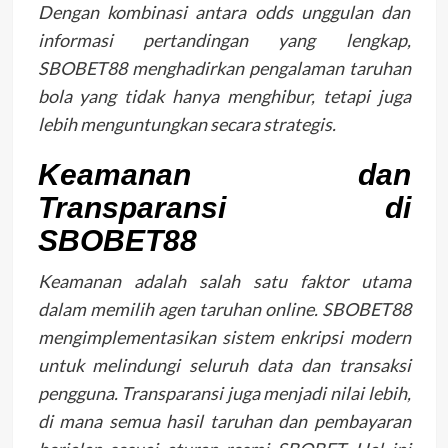
Dengan kombinasi antara odds unggulan dan
informasi pertandingan yang lengkap,
SBOBET88 menghadirkan pengalaman taruhan
bola yang tidak hanya menghibur, tetapi juga
lebih menguntungkan secara strategis.
Keamanan dan
Transparansi di
SBOBET88
Keamanan adalah salah satu faktor utama
dalam memilih agen taruhan online. SBOBET88
mengimplementasikan sistem enkripsi modern
untuk melindungi seluruh data dan transaksi
pengguna. Transparansi juga menjadi nilai lebih,
di mana semua hasil taruhan dan pembayaran