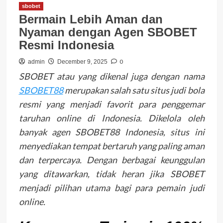
sbobet
Bermain Lebih Aman dan
Nyaman dengan Agen SBOBET
Resmi Indonesia
0
admin
December 9, 2025
SBOBET atau yang dikenal juga dengan nama
SBOBET88
merupakan salah satu situs judi bola
resmi yang menjadi favorit para penggemar
taruhan online di Indonesia. Dikelola oleh
banyak agen SBOBET88 Indonesia, situs ini
menyediakan tempat bertaruh yang paling aman
dan terpercaya. Dengan berbagai keunggulan
yang ditawarkan, tidak heran jika SBOBET
menjadi pilihan utama bagi para pemain judi
online.