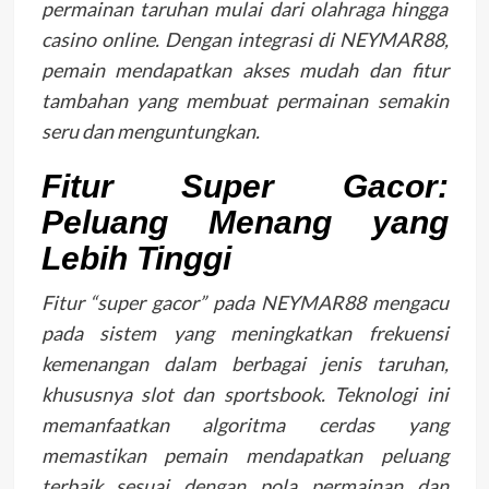
permainan taruhan mulai dari olahraga hingga
casino online. Dengan integrasi di NEYMAR88,
pemain mendapatkan akses mudah dan fitur
tambahan yang membuat permainan semakin
seru dan menguntungkan.
Fitur Super Gacor:
Peluang Menang yang
Lebih Tinggi
Fitur “super gacor” pada NEYMAR88 mengacu
pada sistem yang meningkatkan frekuensi
kemenangan dalam berbagai jenis taruhan,
khususnya slot dan sportsbook. Teknologi ini
memanfaatkan algoritma cerdas yang
memastikan pemain mendapatkan peluang
terbaik sesuai dengan pola permainan dan