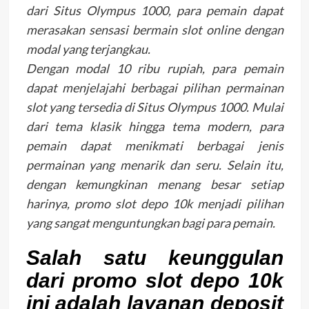
dari Situs Olympus 1000, para pemain dapat
merasakan sensasi bermain slot online dengan
modal yang terjangkau.
Dengan modal 10 ribu rupiah, para pemain
dapat menjelajahi berbagai pilihan permainan
slot yang tersedia di Situs Olympus 1000. Mulai
dari tema klasik hingga tema modern, para
pemain dapat menikmati berbagai jenis
permainan yang menarik dan seru. Selain itu,
dengan kemungkinan menang besar setiap
harinya, promo slot depo 10k menjadi pilihan
yang sangat menguntungkan bagi para pemain.
Salah satu keunggulan
dari promo slot depo 10k
ini adalah layanan deposit