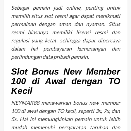
Sebagai pemain judi online, penting untuk
memilih situs slot resmi agar dapat menikmati
permainan dengan aman dan nyaman. Situs
resmi biasanya memiliki lisensi resmi dan
regulasi yang ketat, sehingga dapat dipercaya
dalam hal pembayaran kemenangan dan
perlindungan data pribadi pemain.
Slot Bonus New Member
100 di Awal dengan TO
Kecil
NEYMAR88 menawarkan bonus new member
100 di awal dengan TO kecil, seperti 3x, 7x, dan
5x. Hal ini memungkinkan pemain untuk lebih
mudah memenuhi persyaratan taruhan dan