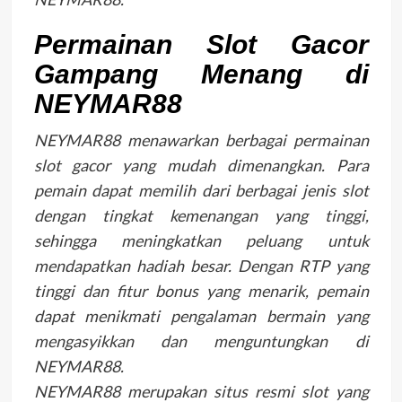
Permainan Slot Gacor
Gampang Menang di
NEYMAR88
NEYMAR88 menawarkan berbagai permainan
slot gacor yang mudah dimenangkan. Para
pemain dapat memilih dari berbagai jenis slot
dengan tingkat kemenangan yang tinggi,
sehingga meningkatkan peluang untuk
mendapatkan hadiah besar. Dengan RTP yang
tinggi dan fitur bonus yang menarik, pemain
dapat menikmati pengalaman bermain yang
mengasyikkan dan menguntungkan di
NEYMAR88.
NEYMAR88 merupakan situs resmi slot yang