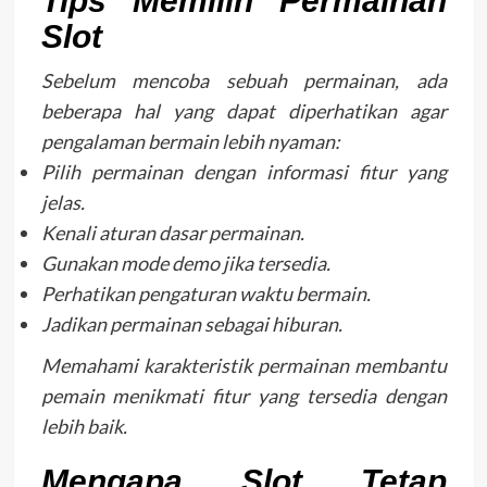
Tips Memilih Permainan
Slot
Sebelum mencoba sebuah permainan, ada
beberapa hal yang dapat diperhatikan agar
pengalaman bermain lebih nyaman:
Pilih permainan dengan informasi fitur yang
jelas.
Kenali aturan dasar permainan.
Gunakan mode demo jika tersedia.
Perhatikan pengaturan waktu bermain.
Jadikan permainan sebagai hiburan.
Memahami karakteristik permainan membantu
pemain menikmati fitur yang tersedia dengan
lebih baik.
Mengapa Slot Tetap