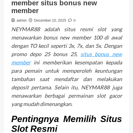
member situs bonus new
member
0
admin
December 10, 2025
NEYMAR88 adalah situs resmi slot yang
menawarkan bonus new member 100 di awal
dengan TO kecil seperti 3x, 7x, dan 5x. Dengan
promo depo 25 bonus 25,
situs bonus new
member
ini memberikan kesempatan kepada
para pemain untuk memperoleh keuntungan
tambahan saat mendaftar dan melakukan
deposit pertama. Selain itu, NEYMAR88 juga
menawarkan berbagai permainan slot gacor
yang mudah dimenangkan.
Pentingnya Memilih Situs
Slot Resmi