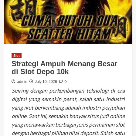
Slot
Strategi Ampuh Menang Besar
di Slot Depo 10k
0
admin
July 10, 2026
Seiring dengan perkembangan teknologi di era
digital yang semakin pesat, salah satu industri
yang ikut berkembang adalah industri perjudian
online. Saat ini, semakin banyak situs judi online
yang menawarkan berbagai jenis permainan slot
dengan berbagai pilihan nilai deposit. Salah satu