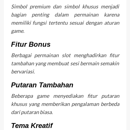
Simbol premium dan simbol khusus menjadi
bagian penting dalam permainan karena
memiliki fungsi tertentu sesuai dengan aturan
game.
Fitur Bonus
Berbagai permainan slot menghadirkan fitur
tambahan yang membuat sesi bermain semakin
bervariasi.
Putaran Tambahan
Beberapa game menyediakan fitur putaran
khusus yang memberikan pengalaman berbeda
dari putaran biasa.
Tema Kreatif