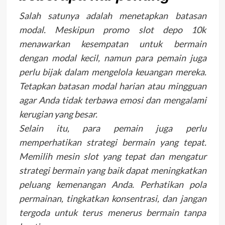
Salah satunya adalah menetapkan batasan
modal. Meskipun promo slot depo 10k
menawarkan kesempatan untuk bermain
dengan modal kecil, namun para pemain juga
perlu bijak dalam mengelola keuangan mereka.
Tetapkan batasan modal harian atau mingguan
agar Anda tidak terbawa emosi dan mengalami
kerugian yang besar.
Selain itu, para pemain juga perlu
memperhatikan strategi bermain yang tepat.
Memilih mesin slot yang tepat dan mengatur
strategi bermain yang baik dapat meningkatkan
peluang kemenangan Anda. Perhatikan pola
permainan, tingkatkan konsentrasi, dan jangan
tergoda untuk terus menerus bermain tanpa