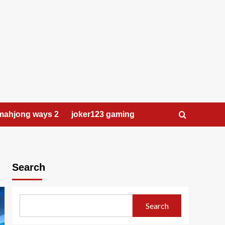
mahjong ways 2
joker123 gaming
Search
Search