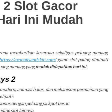
2 Slot Gacor
Hari Ini Mudah
karena memberikan keseruan sekaligus peluang menang
https://axonailsandskin.com/
game slot paling diminati
luang menang yang
mudah didapatkan hari ini
.
ys 2
 modern, animasi halus, dan mekanisme permainan yang
liputi:
bonus dengan peluang jackpot besar.
nding slot lainnya.