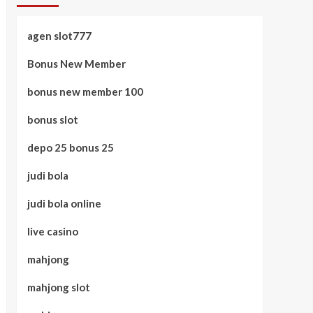
agen slot777
Bonus New Member
bonus new member 100
bonus slot
depo 25 bonus 25
judi bola
judi bola online
live casino
mahjong
mahjong slot