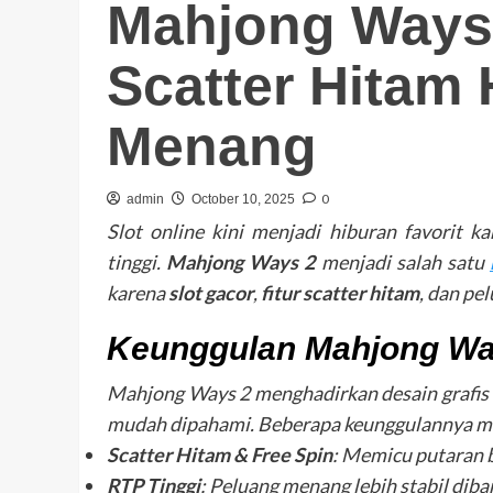
Mahjong Ways 
Scatter Hitam 
Menang
0
admin
October 10, 2025
Slot online kini menjadi hiburan favorit 
tinggi.
Mahjong Ways 2
menjadi salah satu
karena
slot gacor
,
fitur scatter hitam
, dan pe
Keunggulan Mahjong Wa
Mahjong Ways 2 menghadirkan desain grafis
mudah dipahami. Beberapa keunggulannya me
Scatter Hitam & Free Spin
: Memicu putaran 
RTP Tinggi
: Peluang menang lebih stabil diba