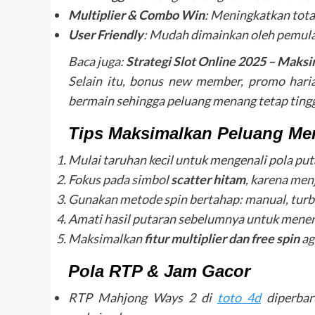
Multiplier & Combo Win
: Meningkatkan tota
User Friendly
: Mudah dimainkan oleh pemul
Baca juga:
Strategi Slot Online 2025 – Maks
Selain itu, bonus new member, promo hari
bermain sehingga peluang menang tetap tinggi
Tips Maksimalkan Peluang M
Mulai taruhan kecil untuk mengenali pola put
Fokus pada simbol
scatter hitam
, karena men
Gunakan metode spin bertahap: manual, turbo
Amati hasil putaran sebelumnya untuk menen
Maksimalkan
fitur multiplier dan free spin
ag
Pola RTP & Jam Gacor
RTP Mahjong Ways 2 di
toto 4d
diperbar