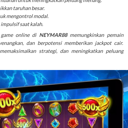
kkan taruhan besar.
tuk mengontrol modal.
impulsif saat kalah.
n game online di
NEYMAR88
memungkinkan pemain
nangkan, dan berpotensi memberikan jackpot cair.
memaksimalkan strategi, dan meningkatkan peluang