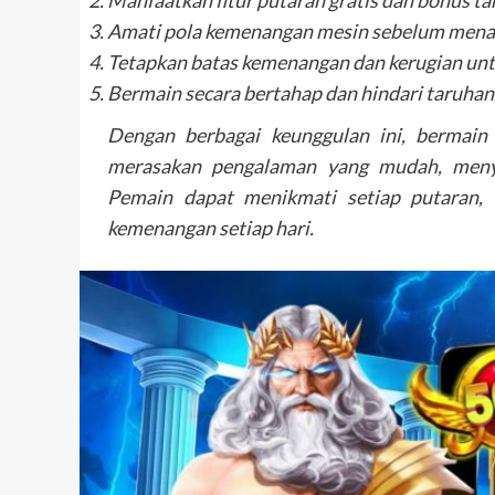
Amati pola kemenangan mesin sebelum menai
Tetapkan batas kemenangan dan kerugian un
Bermain secara bertahap dan hindari taruhan 
Dengan berbagai keunggulan ini, bermai
merasakan pengalaman yang mudah, menye
Pemain dapat menikmati setiap putaran, 
kemenangan setiap hari.