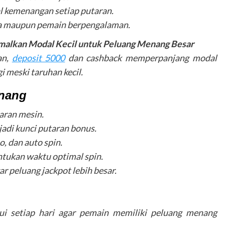
l kemenangan setiap putaran.
a maupun pemain berpengalaman.
imalkan Modal Kecil untuk Peluang Menang Besar
an,
deposit 5000
dan cashback memperpanjang modal
 meski taruhan kecil.
enang
aran mesin.
jadi kunci putaran bonus.
, dan auto spin.
tukan waktu optimal spin.
ar peluang jackpot lebih besar.
ui setiap hari agar pemain memiliki peluang menang