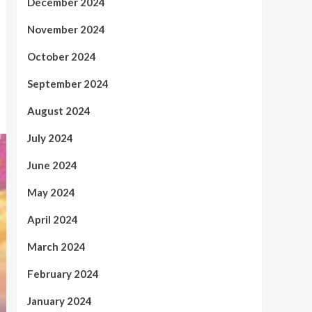
December 2024
November 2024
October 2024
September 2024
August 2024
July 2024
June 2024
May 2024
April 2024
March 2024
February 2024
January 2024