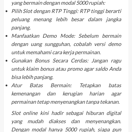
yang bermain dengan modal 5000 rupiah:
Pilih Slot dengan RTP Tinggi: RTP tinggi berarti
peluang menang lebih besar dalam jangka
panjang.
Manfaatkan Demo Mode: Sebelum bermain
dengan uang sungguhan, cobalah versi demo
untuk memahami cara kerja permainan.
Gunakan Bonus Secara Cerdas: Jangan ragu
untuk klaim bonus atau promo agar saldo Anda
bisa lebih panjang.
Atur Batas Bermain: Tetapkan batas
kemenangan dan kerugian harian agar
permainan tetap menyenangkan tanpa tekanan.
Slot online kini hadir sebagai hiburan digital
yang mudah diakses dan menyenangkan.
Dengan modal hanya 5000 rupiah, siapa pun