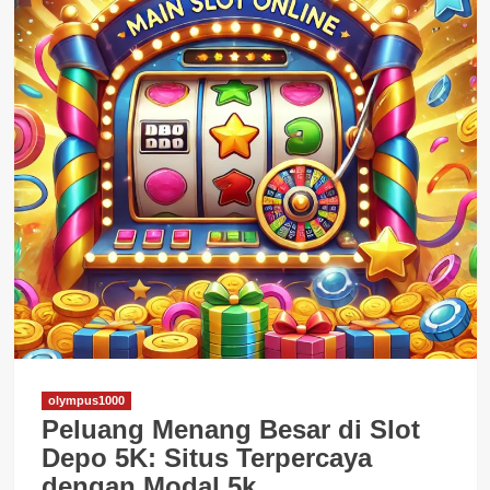
olympus1000
Peluang Menang Besar di Slot
Depo 5K: Situs Terpercaya
dengan Modal 5k