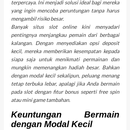
terpercaya. Ini menjadi solusi ideal bagi mereka
yang ingin mencoba peruntungan tanpa harus
mengambil risiko besar.
Banyak situs slot online kini menyadari
pentingnya menjangkau pemain dari berbagai
kalangan. Dengan menyediakan opsi deposit
kecil, mereka memberikan kesempatan kepada
siapa saja untuk menikmati permainan dan
mungkin memenangkan hadiah besar. Bahkan
dengan modal kecil sekalipun, peluang menang
tetap terbuka lebar, apalagi jika Anda bermain
pada slot dengan fitur bonus seperti free spin
atau mini game tambahan.
Keuntungan Bermain
dengan Modal Kecil