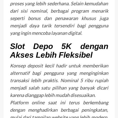
proses yang lebih sederhana. Selain kemudahan
dari sisi nominal, berbagai program menarik
seperti bonus dan penawaran khusus juga
menjadi daya tarik tersendiri bagi pengguna
yang ingin mencoba layanan digital.
Slot Depo 5K dengan
Akses Lebih Fleksibel
Konsep deposit kecil hadir untuk memberikan
alternatif bagi pengguna yang menginginkan
transaksi lebih praktis. Nominal 5 ribu rupiah
menjadi salah satu pilihan yang banyak dicari
karena dianggap lebih mudah disesuaikan.
Platform online saat ini terus berkembang
dengan menghadirkan berbagai peningkatan,
mulai dari tampilan website yang lebih modern,