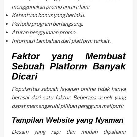
menggunakan promo antara lain:
Ketentuan bonus yang berlaku.
Periode program berlangsung.
Aturan penggunaan promo.
Informasi tambahan dari platform terkait.
Faktor yang Membuat
Sebuah Platform Banyak
Dicari
Popularitas sebuah layanan online tidak hanya
berasal dari satu faktor. Beberapa aspek yang
dapat memengaruhi pilihan pengguna meliputi:
Tampilan Website yang Nyaman
Desain yang rapi dan mudah dipahami