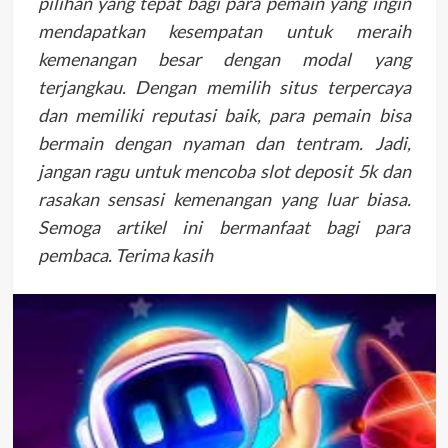
pilihan yang tepat bagi para pemain yang ingin
mendapatkan kesempatan untuk meraih
kemenangan besar dengan modal yang
terjangkau. Dengan memilih situs terpercaya
dan memiliki reputasi baik, para pemain bisa
bermain dengan nyaman dan tentram. Jadi,
jangan ragu untuk mencoba slot deposit 5k dan
rasakan sensasi kemenangan yang luar biasa.
Semoga artikel ini bermanfaat bagi para
pembaca. Terima kasih