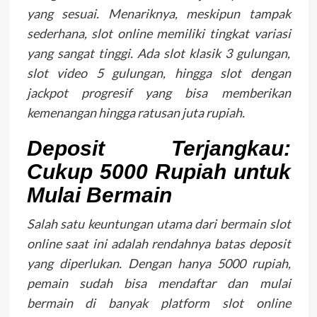
yang sesuai. Menariknya, meskipun tampak
sederhana, slot online memiliki tingkat variasi
yang sangat tinggi. Ada slot klasik 3 gulungan,
slot video 5 gulungan, hingga slot dengan
jackpot progresif yang bisa memberikan
kemenangan hingga ratusan juta rupiah.
Deposit Terjangkau:
Cukup 5000 Rupiah untuk
Mulai Bermain
Salah satu keuntungan utama dari bermain slot
online saat ini adalah rendahnya batas deposit
yang diperlukan. Dengan hanya 5000 rupiah,
pemain sudah bisa mendaftar dan mulai
bermain di banyak platform slot online