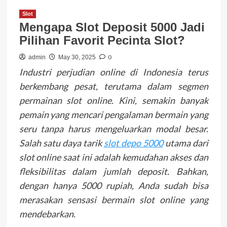
Slot
Mengapa Slot Deposit 5000 Jadi
Pilihan Favorit Pecinta Slot?
0
admin
May 30, 2025
Industri perjudian online di Indonesia terus
berkembang pesat, terutama dalam segmen
permainan slot online. Kini, semakin banyak
pemain yang mencari pengalaman bermain yang
seru tanpa harus mengeluarkan modal besar.
Salah satu daya tarik
slot depo 5000
utama dari
slot online saat ini adalah kemudahan akses dan
fleksibilitas dalam jumlah deposit. Bahkan,
dengan hanya 5000 rupiah, Anda sudah bisa
merasakan sensasi bermain slot online yang
mendebarkan.