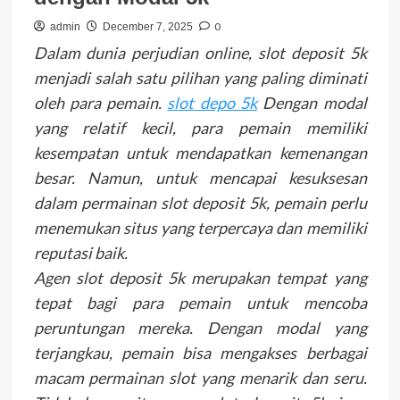
0
admin
December 7, 2025
Dalam dunia perjudian online, slot deposit 5k
menjadi salah satu pilihan yang paling diminati
oleh para pemain.
slot depo 5k
Dengan modal
yang relatif kecil, para pemain memiliki
kesempatan untuk mendapatkan kemenangan
besar. Namun, untuk mencapai kesuksesan
dalam permainan slot deposit 5k, pemain perlu
menemukan situs yang terpercaya dan memiliki
reputasi baik.
Agen slot deposit 5k merupakan tempat yang
tepat bagi para pemain untuk mencoba
peruntungan mereka. Dengan modal yang
terjangkau, pemain bisa mengakses berbagai
macam permainan slot yang menarik dan seru.