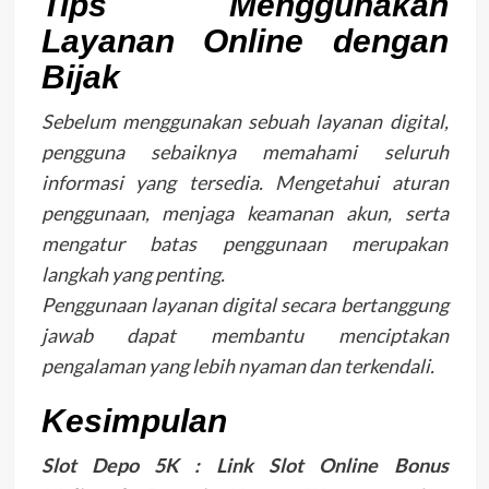
Tips Menggunakan
Layanan Online dengan
Bijak
Sebelum menggunakan sebuah layanan digital,
pengguna sebaiknya memahami seluruh
informasi yang tersedia. Mengetahui aturan
penggunaan, menjaga keamanan akun, serta
mengatur batas penggunaan merupakan
langkah yang penting.
Penggunaan layanan digital secara bertanggung
jawab dapat membantu menciptakan
pengalaman yang lebih nyaman dan terkendali.
Kesimpulan
Slot Depo 5K : Link Slot Online Bonus