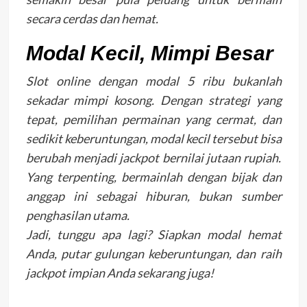
secara cerdas dan hemat.
Modal Kecil, Mimpi Besar
Slot online dengan modal 5 ribu bukanlah
sekadar mimpi kosong. Dengan strategi yang
tepat, pemilihan permainan yang cermat, dan
sedikit keberuntungan, modal kecil tersebut bisa
berubah menjadi jackpot bernilai jutaan rupiah.
Yang terpenting, bermainlah dengan bijak dan
anggap ini sebagai hiburan, bukan sumber
penghasilan utama.
Jadi, tunggu apa lagi? Siapkan modal hemat
Anda, putar gulungan keberuntungan, dan raih
jackpot impian Anda sekarang juga!